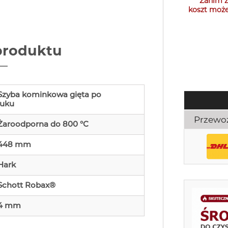
Zanim z
koszt może
produktu
Szyba kominkowa gięta po
łuku
Przewo
Żaroodporna do 800 °C
448 mm
Hark
Schott Robax®
4 mm