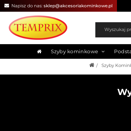
Napisz do nas:
sklep@akcesoriakominkowe.pl
Szyby kominkowe
Podst
Szyby Komin
Wy