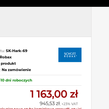
tu:
SK-Hark-69
Robax
 produkt
:
Na zamówienie
-10 dni
roboczych
1 163,00 zł
945,53 zł
, +23% VAT