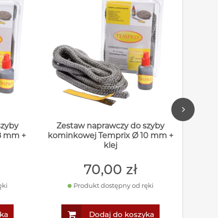
szyby
Zestaw naprawczy do szyby
Zes
8 mm +
kominkowej Temprix Ø 10 mm +
komin
klej
70
,00
zł
ęki
Produkt dostępny od ręki
ka
Dodaj do koszyka