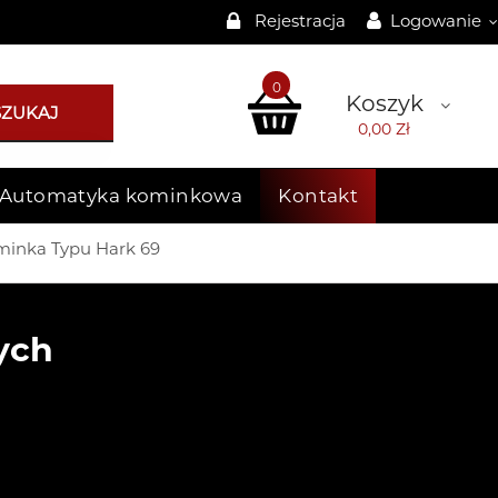
Rejestracja
Logowanie
0
Koszyk
SZUKAJ
0,00 Zł
Automatyka kominkowa
Kontakt
inka Typu Hark 69
ych