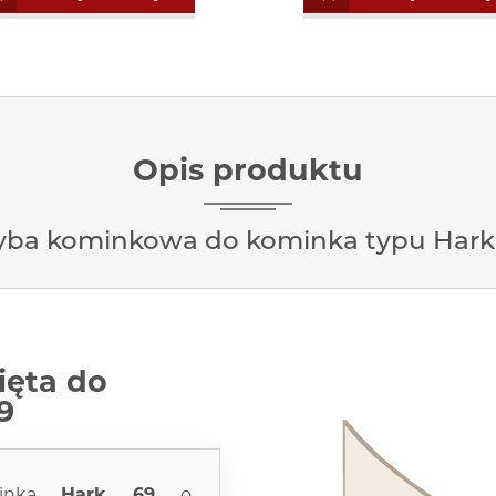
Opis produktu
yba kominkowa do kominka typu Hark
ięta do
9
inka
Hark 69
o