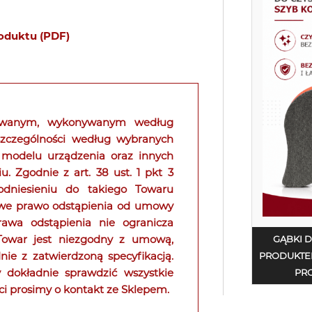
roduktu (PDF)
kowanym, wykonywanym według
 szczególności według wybranych
 modelu urządzenia oraz innych
Zgodnie z art. 38 ust. 1 pkt 3
niesieniu do takiego Towaru
owe prawo odstąpienia od umowy
rawa odstąpienia nie ogranicza
 Towar jest niezgodny z umową,
GĄBKI 
ie z zatwierdzoną specyfikacją.
PRODUKTE
 dokładnie sprawdzić wszystkie
PRO
ci prosimy o kontakt ze Sklepem.