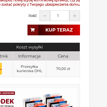
akupisz nową szybę kominkową sprawdź, czy jej
 zostać pokryty z Twojego ubezpieczenia domu.
Ilość:
KUP TERAZ
Koszt wysyłki
źnik
Informacje
Cena
Przesyłka
70,00 zł
kurierska DHL