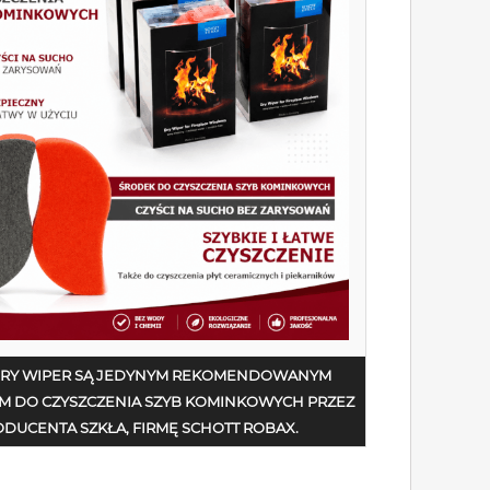
DRY WIPER SĄ JEDYNYM REKOMENDOWANYM
M DO CZYSZCZENIA SZYB KOMINKOWYCH PRZEZ
DUCENTA SZKŁA, FIRMĘ SCHOTT ROBAX.