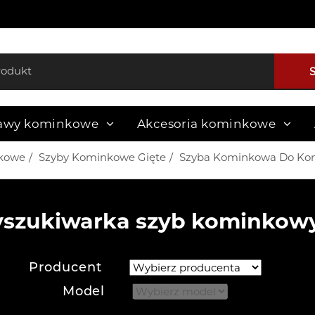
awy kominkowe
Akcesoria kominkowe
kowe
Szyby Kominkowe Gięte
Szyba Kominkowa Do Kom
szukiwarka szyb kominkow
Producent
Model