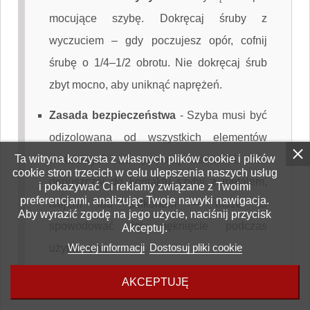
mocujące szybę. Dokręcaj śruby z
wyczuciem – gdy poczujesz opór, cofnij
śrubę o 1/4–1/2 obrotu. Nie dokręcaj śrub
zbyt mocno, aby uniknąć naprężeń.
Zasada bezpieczeństwa
-
Szyba musi być
odizolowana od wszystkich elementów
Ta witryna korzysta z własnych plików cookie i plików
metalowych za pomocą uszczelki. Nie
cookie stron trzecich w celu ulepszenia naszych usług
dopuszczaj do kontaktu szyby z metalem,
i pokazywać Ci reklamy związane z Twoimi
preferencjami, analizując Twoje nawyki nawigacja.
klejem lub silikonem – może to
Aby wyrazić zgodę na jego użycie, naciśnij przycisk
spowodować jej pęknięcie podczas
Akceptuj.
Więcej informacji
Dostosuj pliki cookie
użytkowania.
AKCEPTUJĘ