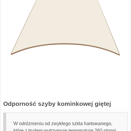
Odporność szyby kominkowej giętej
W odróżnieniu od zwykłego szkła hartowanego,
które z trudem wytrzymuje temperaturę 260 stopni