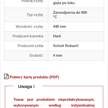
Rodzaj szyby
gięta po łuku
Żaroodporna do 800
Typ szyby
°C
Wysokość szyby
448 mm
Producent kominka
Hark
Producent szkła
Schott Robax®
Grubość
4 mm
Pobierz kartę produktu (PDF)
Uwaga !
Towar jest produktem nieprefabrykowanym,
wykonywanym według indywidualnej