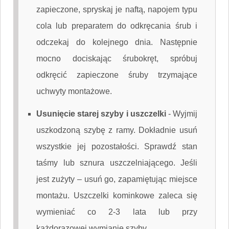
zapieczone, spryskaj je naftą, napojem typu
cola lub preparatem do odkręcania śrub i
odczekaj do kolejnego dnia. Następnie
mocno dociskając śrubokręt, spróbuj
odkręcić zapieczone śruby trzymające
uchwyty montażowe.
Usunięcie starej szyby i uszczelki
-
Wyjmij
uszkodzoną szybę z ramy. Dokładnie usuń
wszystkie jej pozostałości. Sprawdź stan
taśmy lub sznura uszczelniającego. Jeśli
jest zużyty – usuń go, zapamiętując miejsce
montażu. Uszczelki kominkowe zaleca się
wymieniać co 2-3 lata lub przy
każdorazowej wymianie szyby.