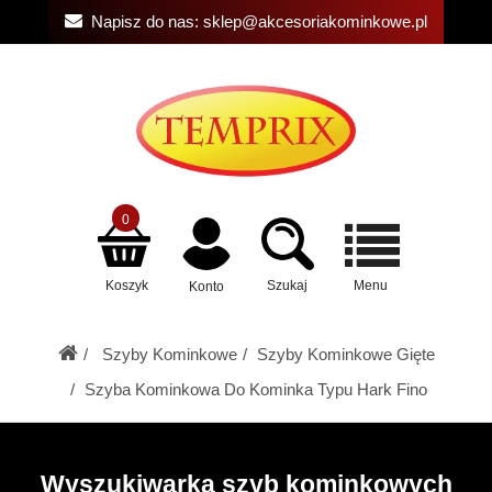
Napisz do nas:
sklep@akcesoriakominkowe.pl
0
Koszyk
Szukaj
Menu
Konto
Szyby Kominkowe
Szyby Kominkowe Gięte
Szyba Kominkowa Do Kominka Typu Hark Fino
Wyszukiwarka szyb kominkowych