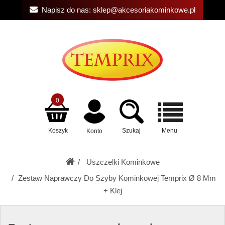
Napisz do nas:
sklep@akcesoriakominkowe.pl
0
Koszyk
Szukaj
Menu
Konto
Uszczelki Kominkowe
Zestaw Naprawczy Do Szyby Kominkowej Temprix Ø 8 Mm
+ Klej