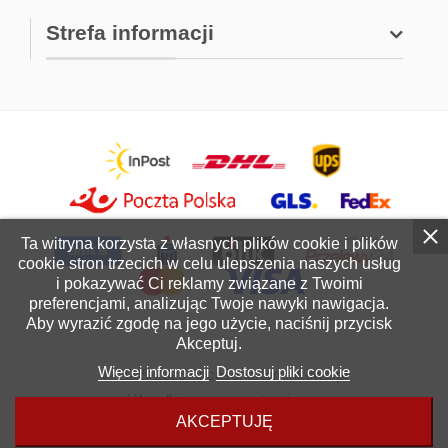
Strefa informacji
Ta witryna korzysta z własnych plików cookie i plików
cookie stron trzecich w celu ulepszenia naszych usług
i pokazywać Ci reklamy związane z Twoimi
preferencjami, analizując Twoje nawyki nawigacja.
Aby wyrazić zgodę na jego użycie, naciśnij przycisk
Akceptuj.
Więcej informacji
Dostosuj pliki cookie
© 2005-2026 AkcesoriaKominkowe.pl
Wszelkie prawa zastrzeżone.
AKCEPTUJĘ
Projekt i realizacja:
AMANET