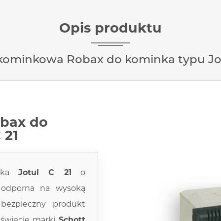
Opis produktu
kominkowa Robax do kominka typu Jot
bax do
 21
nka
Jotul C 21
o
 odporna na wysoką
 bezpieczny produkt
 świecie marki
Schott