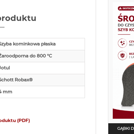
produktu
Szyba kominkowa płaska
Żaroodporna do 800 °C
Jotul
Schott Robax®
4 mm
roduktu (PDF)
GĄBKI 