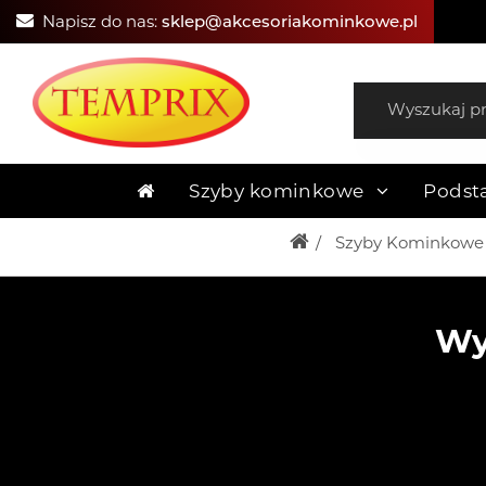
Napisz do nas:
sklep@akcesoriakominkowe.pl
Szyby kominkowe
Podst
Szyby Kominkowe
Wy