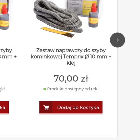
szyby
Zestaw naprawczy do szyby
Zes
8 mm +
kominkowej Temprix Ø 10 mm +
komin
klej
70
,00
zł
ęki
Produkt dostępny od ręki
ka
Dodaj do koszyka