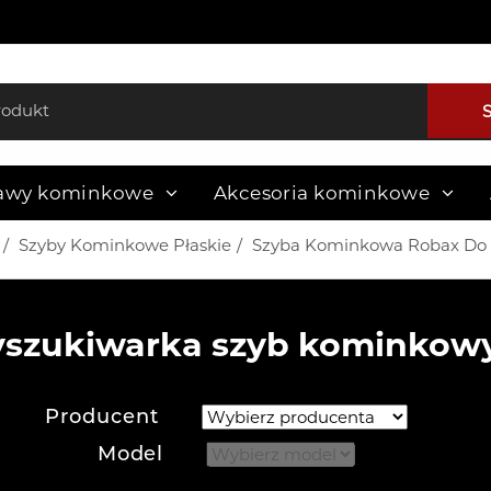
awy kominkowe
Akcesoria kominkowe
Szyby Kominkowe Płaskie
Szyba Kominkowa Robax Do K
szukiwarka szyb kominkow
Producent
Model