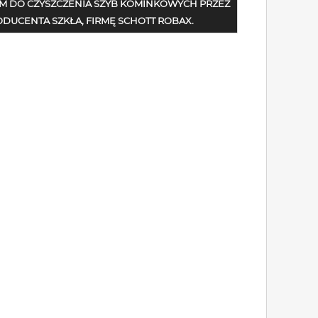
M DO CZYSZCZENIA SZYB KOMINKOWYCH PRZEZ
DUCENTA SZKŁA, FIRMĘ SCHOTT ROBAX.