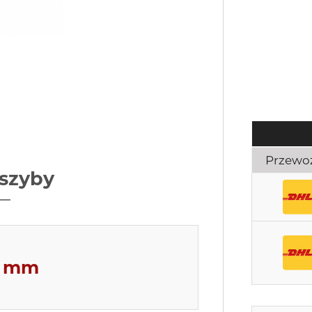
Przewo
szyby
9 mm