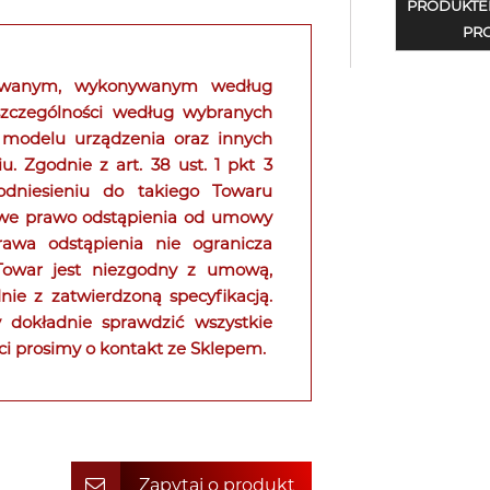
PRODUKTE
PRO
kowanym, wykonywanym według
 szczególności według wybranych
 modelu urządzenia oraz innych
Zgodnie z art. 38 ust. 1 pkt 3
niesieniu do takiego Towaru
owe prawo odstąpienia od umowy
rawa odstąpienia nie ogranicza
 Towar jest niezgodny z umową,
ie z zatwierdzoną specyfikacją.
 dokładnie sprawdzić wszystkie
ci prosimy o kontakt ze Sklepem.
Zapytaj o produkt