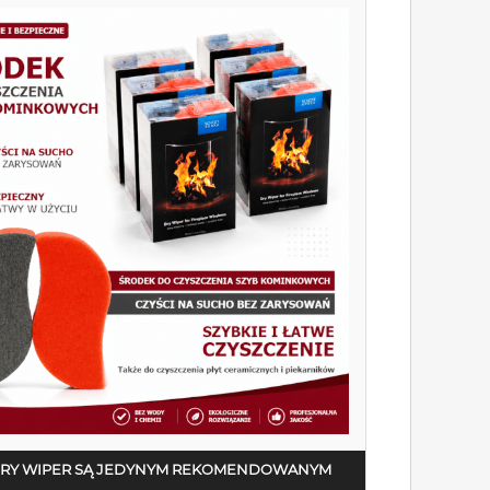
DRY WIPER SĄ JEDYNYM REKOMENDOWANYM