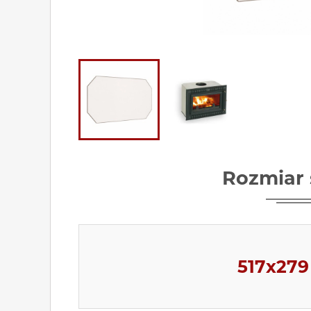
Rozmiar 
517x27