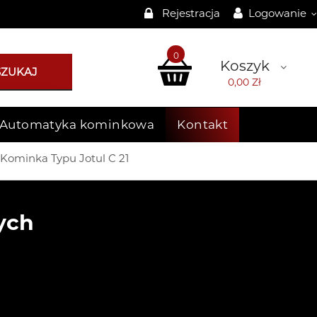
Rejestracja
Logowanie
0
Koszyk
SZUKAJ
0,00 Zł
Automatyka kominkowa
Kontakt
ominka Typu Jotul C 21
ych