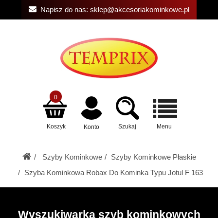
Napisz do nas:
sklep@akcesoriakominkowe.pl
0
Koszyk
Szukaj
Menu
Konto
Szyby Kominkowe
Szyby Kominkowe Płaskie
Szyba Kominkowa Robax Do Kominka Typu Jotul F 163
Wyszukiwarka szyb kominkowych