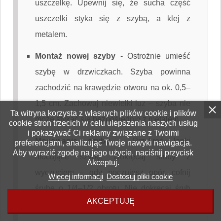
uszczelkę. Upewnij się, że sucha część
uszczelki styka się z szybą, a klej z
metalem.
Montaż nowej szyby
-
Ostrożnie umieść
szybę w drzwiczkach. Szyba powinna
zachodzić na krawędzie otworu na ok. 0,5–
1,5 cm. Zachowaj niewielki luz – szyba nie
Ta witryna korzysta z własnych plików cookie i plików
może stykać się bezpośrednio z metalem.
cookie stron trzecich w celu ulepszenia naszych usług
i pokazywać Ci reklamy związane z Twoimi
Mocowanie szyby
-
Przykręć łapki
preferencjami, analizując Twoje nawyki nawigacja.
Aby wyrazić zgodę na jego użycie, naciśnij przycisk
mocujące szybę. Dokręcaj śruby z
Akceptuj.
wyczuciem – gdy poczujesz opór, cofnij
Więcej informacji
Dostosuj pliki cookie
śrubę o 1/4–1/2 obrotu. Nie dokręcaj śrub
AKCEPTUJĘ
zbyt mocno, aby uniknąć naprężeń.