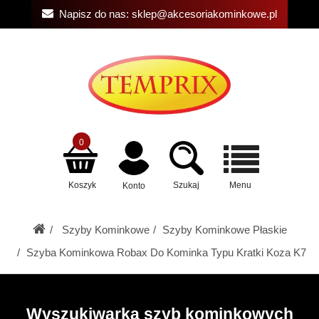
Napisz do nas:
sklep@akcesoriakominkowe.pl
0
Koszyk
Szukaj
Menu
Konto
Szyby Kominkowe
Szyby Kominkowe Płaskie
Szyba Kominkowa Robax Do Kominka Typu Kratki Koza K7
Wyszukiwarka szyb kominkowych