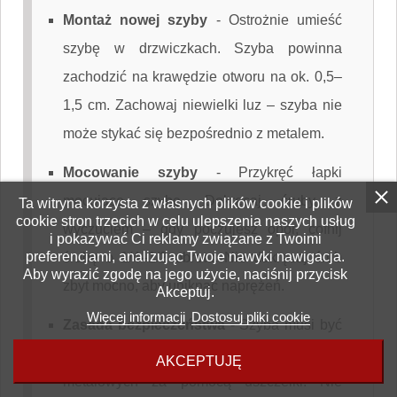
Montaż nowej szyby
-
Ostrożnie umieść
szybę w drzwiczkach. Szyba powinna
zachodzić na krawędzie otworu na ok. 0,5–
1,5 cm. Zachowaj niewielki luz – szyba nie
może stykać się bezpośrednio z metalem.
Mocowanie szyby
-
Przykręć łapki
mocujące szybę. Dokręcaj śruby z
Ta witryna korzysta z własnych plików cookie i plików
cookie stron trzecich w celu ulepszenia naszych usług
wyczuciem – gdy poczujesz opór, cofnij
i pokazywać Ci reklamy związane z Twoimi
preferencjami, analizując Twoje nawyki nawigacja.
śrubę o 1/4–1/2 obrotu. Nie dokręcaj śrub
Aby wyrazić zgodę na jego użycie, naciśnij przycisk
zbyt mocno, aby uniknąć naprężeń.
Akceptuj.
Więcej informacji
Dostosuj pliki cookie
Zasada bezpieczeństwa
-
Szyba musi być
odizolowana od wszystkich elementów
AKCEPTUJĘ
metalowych za pomocą uszczelki. Nie