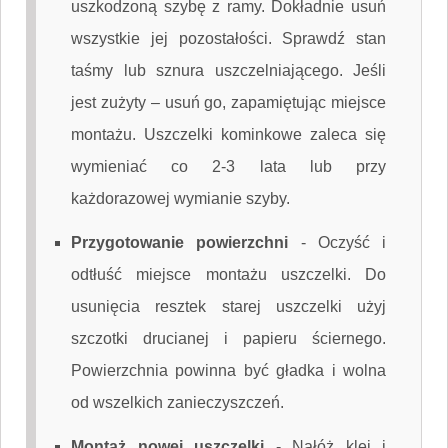
uszkodzoną szybę z ramy. Dokładnie usuń
wszystkie jej pozostałości. Sprawdź stan
taśmy lub sznura uszczelniającego. Jeśli
jest zużyty – usuń go, zapamiętując miejsce
montażu. Uszczelki kominkowe zaleca się
wymieniać co 2-3 lata lub przy
każdorazowej wymianie szyby.
Przygotowanie powierzchni
-
Oczyść i
odtłuść miejsce montażu uszczelki. Do
usunięcia resztek starej uszczelki użyj
szczotki drucianej i papieru ściernego.
Powierzchnia powinna być gładka i wolna
od wszelkich zanieczyszczeń.
Montaż nowej uszczelki
-
Nałóż klej i