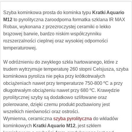
Szyba kominkowa prosta do kominka typu
Kratki Aquario
M12
to pyrolityczna żaroodporna formatka szklana IR MAX
Robax, wykonana z przezroczystej ceramiki o lekko
brązowej barwie, bardzo niskim współczynniku
rozszerzalności cieplnej oraz wysokiej odporności
temperaturowej.
W odróżnieniu do zwykłego szkła hartowanego, które z
trudem wytrzymuje temperaturę 260 stopni Celsjusza, szyba
kominkowa pyroliza nie pęka przy krótkotrwałych
obciążeniach nawet przy temperaturze 750-800 ºC a przy
długotrwałym obciążeniu nawet przy 680 ºC. Krawędzie
pyrolitycznej szyby są dodatkowo szlifowane oraz
polerowane, dzięki czemu produkt pozbawiony jest
wszelkich nierówności oraz ostrości.
Wymienna, ceramiczna
szyba pyrolityczna
do wkładów
kominkowych
Kratki Aquario M12
, jest szkłem