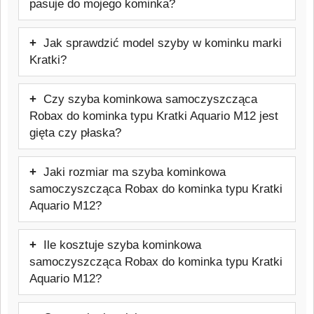
pasuje do mojego kominka?
Tak, szyba będzie pasować. Oferowany
Jak sprawdzić model szyby w kominku marki
model jest przeznaczony do kominków
Kratki?
marki Kratki. Przed zakupem warto
Najpewniejszym sposobem jest
sprawdzić dokładny model urządzenia,
Czy szyba kominkowa samoczyszcząca
sprawdzenie tabliczki znamionowej pieca
aby uniknąć pomyłki.
Robax do kominka typu Kratki Aquario M12 jest
lub dokumentacji technicznej urządzenia.
gięta czy płaska?
Warto też skontaktować się z
Ten model szyby jest to szyba kominkowa
producentem lub sprzedawcą urządzenia
Jaki rozmiar ma szyba kominkowa
płaska, dopasowana do danego frontu
w celu weryfikacji potrzebnych informacji.
samoczyszcząca Robax do kominka typu Kratki
pieca. Typ szyby: Żaroodporna
Aquario M12?
samoczyszcząca do 800 °C
Szyba kominkowa samoczyszcząca
Ile kosztuje szyba kominkowa
Robax do kominka typu Kratki Aquario
samoczyszcząca Robax do kominka typu Kratki
M12 ma rozmiar: 504x377 mm.
Aquario M12?
Cena: 399,02 zł brutto.