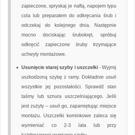
zapieczone, spryskaj je naftą, napojem typu
cola lub preparatem do odkręcania śrub i
odczekaj do kolejnego dnia. Następnie
mocno dociskając śrubokręt, spróbuj
odkręcić zapieczone śruby trzymające
uchwyty montażowe.
Usunięcie starej szyby i uszczelki
-
Wyjmij
uszkodzoną szybę z ramy. Dokładnie usuń
wszystkie jej pozostałości. Sprawdź stan
taśmy lub sznura uszczelniającego. Jeśli
jest zużyty – usuń go, zapamiętując miejsce
montażu. Uszczelki kominkowe zaleca się
wymieniać co 2-3 lata lub przy
każdorazowej wymianie szyby.