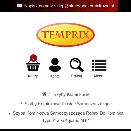
Napisz do nas:
sklep@akcesoriakominkowe.pl
0
Koszyk
Szukaj
Menu
Konto
Szyby Kominkowe
Szyby Kominkowe Płaskie Samoczyszczące
Szyba Kominkowa Samoczyszcząca Robax Do Kominka
Typu Kratki Aquario M12