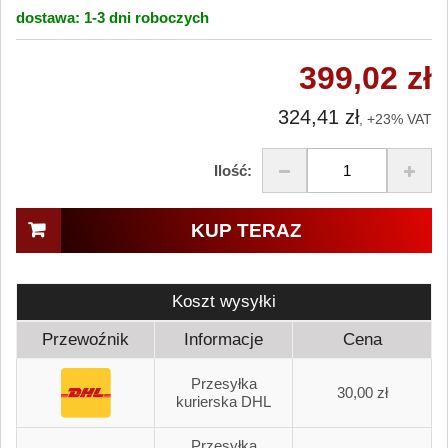
dostawa:
1-3 dni
roboczych
399,02 zł
324,41 zł
, +23% VAT
Ilość:
KUP TERAZ
Koszt wysyłki
Przewoźnik
Informacje
Cena
Przesyłka
30,00 zł
kurierska DHL
Przesyłka