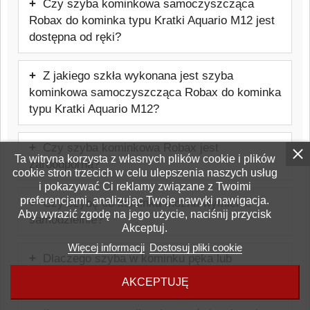
Czy szyba kominkowa samoczyszcząca
Robax do kominka typu Kratki Aquario M12 jest
dostępna od ręki?
Produkt jest wykonywany na indywidualne
Z jakiego szkła wykonana jest szyba
zamówienie, dlatego nie jest produktem
kominkowa samoczyszcząca Robax do kominka
magazynowym dostępnym od ręki.
typu Kratki Aquario M12?
Szyba wykonana jest ze szkła
Czy szyba kominkowa Robax jest
ceramicznego Schott Robax, odpornego
Ta witryna korzysta z własnych plików cookie i plików
żaroodporna?
na temperatury do około 800°C,
cookie stron trzecich w celu ulepszenia naszych usług
i pokazywać Ci reklamy związane z Twoimi
Tak, jest to szkło żaroodporne
stosowanego w kominkach i piecach.
preferencjami, analizując Twoje nawyki nawigacja.
Czy szybę do kominka można wymienić
przeznaczone do kominków i pieców.
Aby wyrazić zgodę na jego użycie, naciśnij przycisk
samodzielnie?
Wytrzymuje temperatury do około 800°C.
Akceptuj.
W wielu przypadkach wymiana jest
Więcej informacji
Dostosuj pliki cookie
Dlaczego szyba w kominku pęka lub
możliwa samodzielnie, jednak należy
czernieje?
zachować ostrożność i stosować się do
AKCEPTUJĘ
Najczęstszą przyczyną jest błędnie
zaleceń producenta urządzenia. Warto też