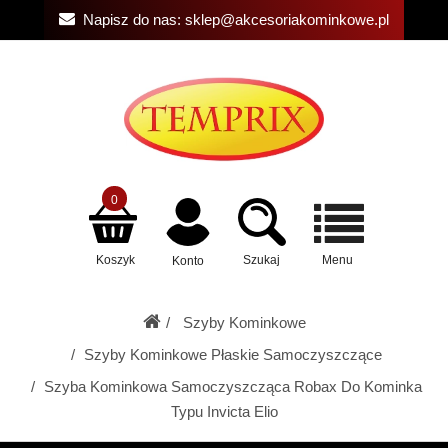
Napisz do nas:
sklep@akcesoriakominkowe.pl
0
Koszyk
Szukaj
Menu
Konto
Szyby Kominkowe
Szyby Kominkowe Płaskie Samoczyszczące
Szyba Kominkowa Samoczyszcząca Robax Do Kominka
Typu Invicta Elio