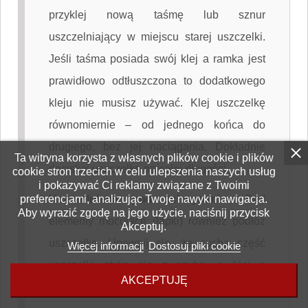
przyklej nową taśmę lub sznur
uszczelniający w miejscu starej uszczelki.
Jeśli taśma posiada swój klej a ramka jest
prawidłowo odtłuszczona to dodatkowego
kleju nie musisz używać. Klej uszczelkę
równomiernie – od jednego końca do
drugiego, bez jej naciągania. Dokładnie
Ta witryna korzysta z własnych plików cookie i plików
dociskaj uszczelkę na całej długości.
cookie stron trzecich w celu ulepszenia naszych usług
i pokazywać Ci reklamy związane z Twoimi
preferencjami, analizując Twoje nawyki nawigacja.
Uszczelnienie pod uchwytami
-
Pod
Aby wyrazić zgodę na jego użycie, naciśnij przycisk
elementy mocujące (łapki) również podłóż
Akceptuj.
uszczelkę. Upewnij się, że sucha część
Więcej informacji
Dostosuj pliki cookie
uszczelki styka się z szybą, a klej z
AKCEPTUJĘ
metalem.