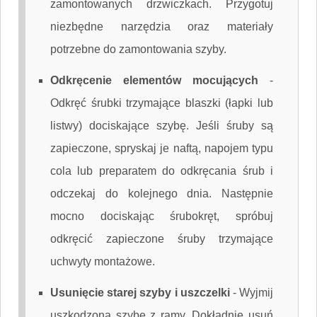
zamontowanych drzwiczkach. Przygotuj
niezbędne narzędzia oraz materiały
potrzebne do zamontowania szyby.
Odkręcenie elementów mocujących
-
Odkręć śrubki trzymające blaszki (łapki lub
listwy) dociskające szybę. Jeśli śruby są
zapieczone, spryskaj je naftą, napojem typu
cola lub preparatem do odkręcania śrub i
odczekaj do kolejnego dnia. Następnie
mocno dociskając śrubokręt, spróbuj
odkręcić zapieczone śruby trzymające
uchwyty montażowe.
Usunięcie starej szyby i uszczelki
-
Wyjmij
uszkodzoną szybę z ramy. Dokładnie usuń