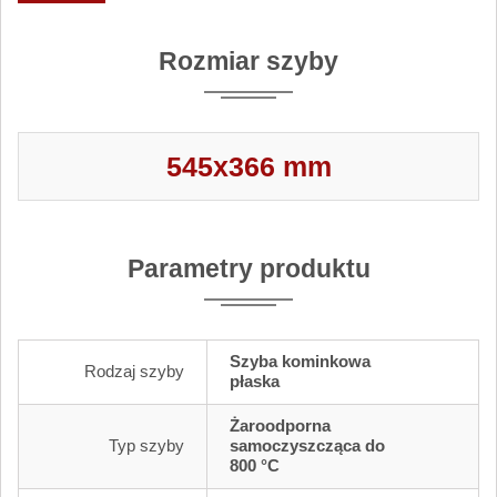
Rozmiar szyby
545x366 mm
Parametry produktu
Szyba kominkowa
Rodzaj szyby
płaska
Żaroodporna
Typ szyby
samoczyszcząca do
800 °C