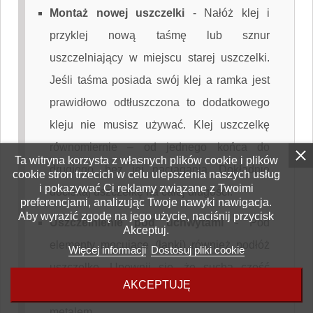
Montaż nowej uszczelki
-
Nałóż klej i
przyklej nową taśmę lub sznur
uszczelniający w miejscu starej uszczelki.
Jeśli taśma posiada swój klej a ramka jest
prawidłowo odtłuszczona to dodatkowego
kleju nie musisz używać. Klej uszczelkę
równomiernie – od jednego końca do
Ta witryna korzysta z własnych plików cookie i plików
drugiego, bez jej naciągania. Dokładnie
cookie stron trzecich w celu ulepszenia naszych usług
i pokazywać Ci reklamy związane z Twoimi
dociskaj uszczelkę na całej długości.
preferencjami, analizując Twoje nawyki nawigacja.
Aby wyrazić zgodę na jego użycie, naciśnij przycisk
Uszczelnienie pod uchwytami
-
Pod
Akceptuj.
elementy mocujące (łapki) również podłóż
Więcej informacji
Dostosuj pliki cookie
uszczelkę. Upewnij się, że sucha część
AKCEPTUJĘ
uszczelki styka się z szybą, a klej z
metalem.