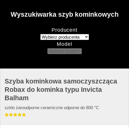
Wyszukiwarka szyb kominkowych
Producent
Model
Szyba kominkowa samoczyszcząca
Robax do kominka typu Invicta
Balham
szkło żaroodporne ceramiczne odporne do 800 °C