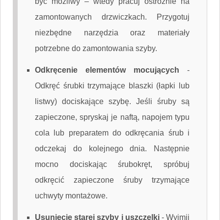
być możliwy – wtedy pracuj ostrożnie na
zamontowanych drzwiczkach. Przygotuj
niezbędne narzędzia oraz materiały
potrzebne do zamontowania szyby.
Odkręcenie elementów mocujących
-
Odkręć śrubki trzymające blaszki (łapki lub
listwy) dociskające szybę. Jeśli śruby są
zapieczone, spryskaj je naftą, napojem typu
cola lub preparatem do odkręcania śrub i
odczekaj do kolejnego dnia. Następnie
mocno dociskając śrubokręt, spróbuj
odkręcić zapieczone śruby trzymające
uchwyty montażowe.
Usunięcie starej szyby i uszczelki
-
Wyjmij