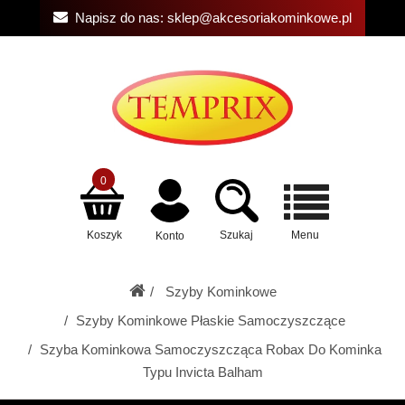
Napisz do nas:
sklep@akcesoriakominkowe.pl
0
Koszyk
Szukaj
Menu
Konto
Szyby Kominkowe
Szyby Kominkowe Płaskie Samoczyszczące
Szyba Kominkowa Samoczyszcząca Robax Do Kominka
Typu Invicta Balham