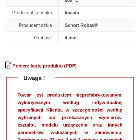
800 °C
Producent kominka
Invicta
Producent szkła
Schott Robax®
Grubość
4 mm
Pobierz kartę produktu (PDF)
Uwaga !
Towar jest produktem nieprefabrykowanym,
wykonywanym według indywidualnej
specyfikacji Klienta, w szczególności według
wybranych lub przekazanych wymiarów,
kształtu, modelu urządzenia oraz innych
parametrów wskazanych w zamówieniu.
Zgodnie z art. 38 ust. 1 pkt 3 ustawy o prawach