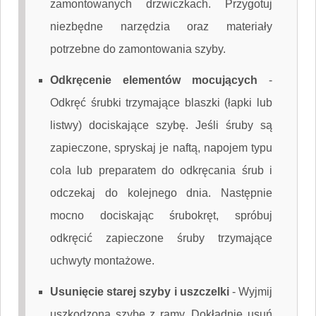
zamontowanych drzwiczkach. Przygotuj
niezbędne narzędzia oraz materiały
potrzebne do zamontowania szyby.
Odkręcenie elementów mocujących
-
Odkręć śrubki trzymające blaszki (łapki lub
listwy) dociskające szybę. Jeśli śruby są
zapieczone, spryskaj je naftą, napojem typu
cola lub preparatem do odkręcania śrub i
odczekaj do kolejnego dnia. Następnie
mocno dociskając śrubokręt, spróbuj
odkręcić zapieczone śruby trzymające
uchwyty montażowe.
Usunięcie starej szyby i uszczelki
-
Wyjmij
uszkodzoną szybę z ramy. Dokładnie usuń