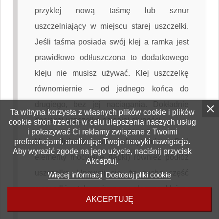
przyklej nową taśmę lub sznur
uszczelniający w miejscu starej uszczelki.
Jeśli taśma posiada swój klej a ramka jest
prawidłowo odtłuszczona to dodatkowego
kleju nie musisz używać. Klej uszczelkę
równomiernie – od jednego końca do
drugiego, bez jej naciągania. Dokładnie
Ta witryna korzysta z własnych plików cookie i plików
dociskaj uszczelkę na całej długości.
cookie stron trzecich w celu ulepszenia naszych usług
i pokazywać Ci reklamy związane z Twoimi
preferencjami, analizując Twoje nawyki nawigacja.
Uszczelnienie pod uchwytami
-
Pod
Aby wyrazić zgodę na jego użycie, naciśnij przycisk
elementy mocujące (łapki) również podłóż
Akceptuj.
uszczelkę. Upewnij się, że sucha część
Więcej informacji
Dostosuj pliki cookie
uszczelki styka się z szybą, a klej z
AKCEPTUJĘ
metalem.