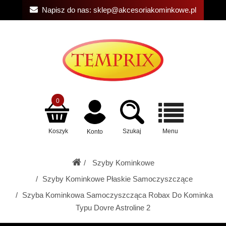
Napisz do nas:
sklep@akcesoriakominkowe.pl
0
Koszyk
Szukaj
Menu
Konto
Szyby Kominkowe
Szyby Kominkowe Płaskie Samoczyszczące
Szyba Kominkowa Samoczyszcząca Robax Do Kominka
Typu Dovre Astroline 2