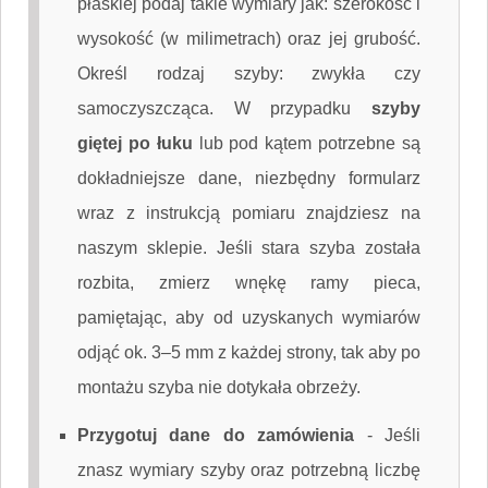
płaskiej podaj takie wymiary jak: szerokość i
wysokość (w milimetrach) oraz jej grubość.
Określ rodzaj szyby: zwykła czy
samoczyszcząca. W przypadku
szyby
giętej po łuku
lub pod kątem potrzebne są
dokładniejsze dane, niezbędny formularz
wraz z instrukcją pomiaru znajdziesz na
naszym sklepie. Jeśli stara szyba została
rozbita, zmierz wnękę ramy pieca,
pamiętając, aby od uzyskanych wymiarów
odjąć ok. 3–5 mm z każdej strony, tak aby po
montażu szyba nie dotykała obrzeży.
Przygotuj dane do zamówienia
-
Jeśli
znasz wymiary szyby oraz potrzebną liczbę