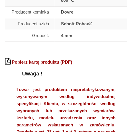
800 °C
Producent kominka
Dovre
Producent szkła
Schott Robax®
Grubość
4 mm
Pobierz kartę produktu (PDF)
Uwaga !
Towar jest produktem nieprefabrykowanym,
wykonywanym według indywidualnej
specyfikacji Klienta, w szczególności według
wybranych lub przekazanych wymiarów,
kształtu, modelu urządzenia oraz innych
parametrów wskazanych w zamówieniu.
Zgodnie z art. 38 ust. 1 pkt 3 ustawy o prawach