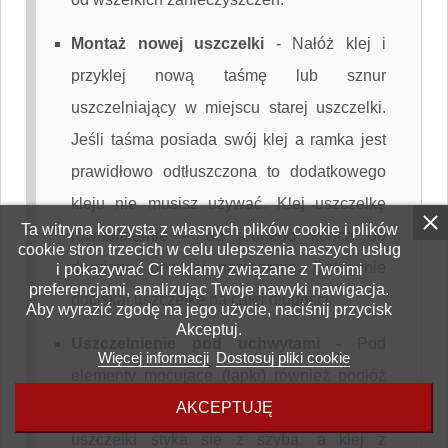
Montaż nowej uszczelki
-
Nałóż klej i
przyklej nową taśmę lub sznur
uszczelniający w miejscu starej uszczelki.
Jeśli taśma posiada swój klej a ramka jest
prawidłowo odtłuszczona to dodatkowego
kleju nie musisz używać. Klej uszczelkę
Ta witryna korzysta z własnych plików cookie i plików
równomiernie – od jednego końca do
cookie stron trzecich w celu ulepszenia naszych usług
drugiego, bez jej naciągania. Dokładnie
i pokazywać Ci reklamy związane z Twoimi
preferencjami, analizując Twoje nawyki nawigacja.
dociskaj uszczelkę na całej długości.
Aby wyrazić zgodę na jego użycie, naciśnij przycisk
Akceptuj.
Uszczelnienie pod uchwytami
-
Pod
Więcej informacji
Dostosuj pliki cookie
elementy mocujące (łapki) również podłóż
AKCEPTUJĘ
uszczelkę. Upewnij się, że sucha część
uszczelki styka się z szybą, a klej z