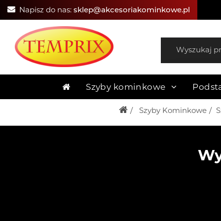
Napisz do nas:
sklep@akcesoriakominkowe.pl
Szyby kominkowe
Podst
Szyby Kominkowe
S
Wy