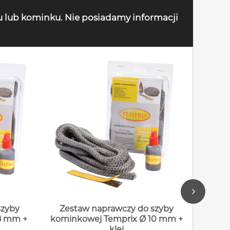
u lub kominku. Nie posiadamy informacji
szyby
Zestaw naprawczy do szyby
Zes
8 mm +
kominkowej Temprix Ø 10 mm +
komin
klej