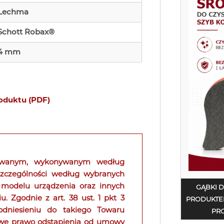
Lechma
Schott Robax®
4 mm
roduktu (PDF)
kowanym, wykonywanym według
 szczególności według wybranych
 modelu urządzenia oraz innych
GĄBKI 
Zgodnie z art. 38 ust. 1 pkt 3
PRODUKTE
niesieniu do takiego Towaru
PRO
owe prawo odstąpienia od umowy