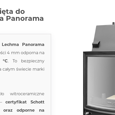
ięta do
ma Panorama
a
Lechma Panorama
ości 4 mm odporna na
 °C
. To bezpieczny
a całym świecie marki
ło witroceramiczne
m –
certyfikat Schott
 oraz odporne na