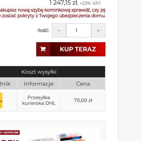
1 247,15 zł
, +23% VAT
akupisz nową szybę kominkową sprawdź, czy jej
 zostać pokryty z Twojego ubezpieczenia domu.
Ilość:
KUP TERAZ
Koszt wysyłki
źnik
Informacje
Cena
Przesyłka
70,00 zł
kurierska DHL