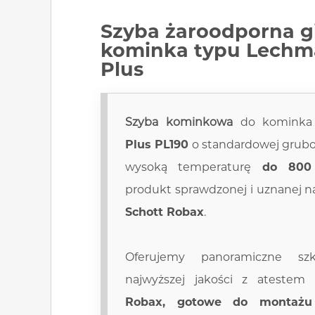
Szyba żaroodporna
g
kominka typu Lech
Plus
Szyba kominkowa
do komink
Plus PL190
o standardowej grub
wysoką temperaturę
do 800
produkt sprawdzonej i uznanej n
Schott Robax
.
Oferujemy panoramiczne szk
najwyższej jakości z ateste
Robax, gotowe do montażu