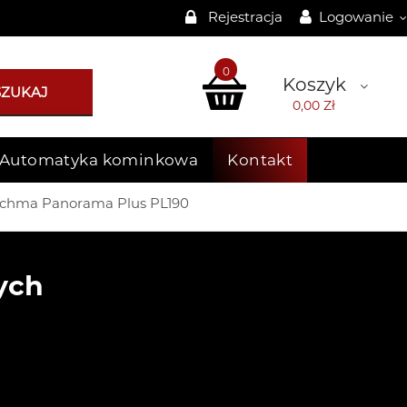
Rejestracja
Logowanie
0
Koszyk
SZUKAJ
0,00 Zł
Automatyka kominkowa
Kontakt
chma Panorama Plus PL190
ych