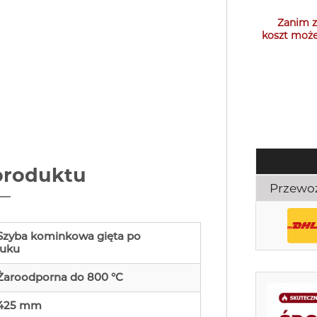
Zanim z
koszt może
produktu
Przewo
Szyba kominkowa gięta po
łuku
Żaroodporna do 800 °C
425 mm