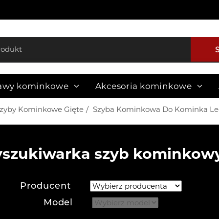
awy kominkowe
Akcesoria kominkowe
zyby Kominkowe Gięte
Szyba Kominkowa Do Kominka Le
szukiwarka szyb kominkow
Producent
Model