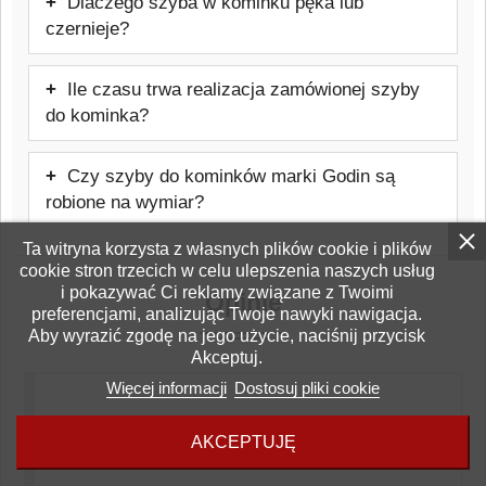
Dlaczego szyba w kominku pęka lub
możliwa samodzielnie, jednak należy
czernieje?
zachować ostrożność i stosować się do
Najczęstszą przyczyną jest błędnie
zaleceń producenta urządzenia. Warto też
Ile czasu trwa realizacja zamówionej szyby
wykonany montaż, nieprawidłowe
rozważyć pomoc firmy zewnętrznej, która
do kominka?
użytkowanie kominka, zła jakość opału
weźmie odpowiedzialność za prawidłowy
Czas realizacji zamówienia wynosi od
lub niewłaściwy ciąg kominowy.
montaż szyby.
Czy szyby do kominków marki Godin są
kilku do kilkunastu dni roboczych.
robione na wymiar?
Tak, szyby do pieców lub kominków marki
Ta witryna korzysta z własnych plików cookie i plików
cookie stron trzecich w celu ulepszenia naszych usług
Godin są produkowane pod konkretny
i pokazywać Ci reklamy związane z Twoimi
Opinie
model urządzenia.
preferencjami, analizując Twoje nawyki nawigacja.
Aby wyrazić zgodę na jego użycie, naciśnij przycisk
Akceptuj.
Więcej informacji
Dostosuj pliki cookie
Bądź pierwszym który napisze opinię!
AKCEPTUJĘ