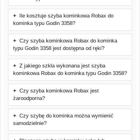
pieca. Typ szyby: Żaroodporna do 800 °C
w celu weryfikacji potrzebnych informacji.
Szyba kominkowa Robax do kominka
Ile kosztuje szyba kominkowa Robax do
typu Godin 3358 ma rozmiar: 613x383
kominka typu Godin 3358?
mm.
Cena: 305,21 zł brutto.
Czy szyba kominkowa Robax do kominka
typu Godin 3358 jest dostępna od ręki?
Produkt jest wykonywany na indywidualne
Z jakiego szkła wykonana jest szyba
zamówienie, dlatego nie jest produktem
kominkowa Robax do kominka typu Godin 3358?
magazynowym dostępnym od ręki.
Szyba wykonana jest ze szkła
Czy szyba kominkowa Robax jest
ceramicznego Schott Robax, odpornego
żaroodporna?
na temperatury do około 800°C,
Tak, jest to szkło żaroodporne
stosowanego w kominkach i piecach.
Czy szybę do kominka można wymienić
przeznaczone do kominków i pieców.
samodzielnie?
Wytrzymuje temperatury do około 800°C.
W wielu przypadkach wymiana jest