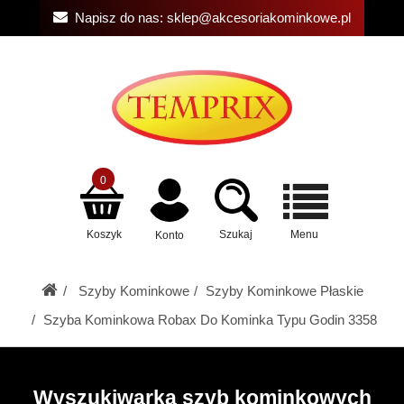
Napisz do nas:
sklep@akcesoriakominkowe.pl
0
Koszyk
Szukaj
Menu
Konto
Szyby Kominkowe
Szyby Kominkowe Płaskie
Szyba Kominkowa Robax Do Kominka Typu Godin 3358
Wyszukiwarka szyb kominkowych