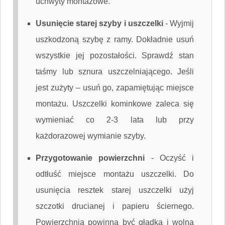
uchwyty montażowe.
Usunięcie starej szyby i uszczelki
-
Wyjmij
uszkodzoną szybę z ramy. Dokładnie usuń
wszystkie jej pozostałości. Sprawdź stan
taśmy lub sznura uszczelniającego. Jeśli
jest zużyty – usuń go, zapamiętując miejsce
montażu. Uszczelki kominkowe zaleca się
wymieniać co 2-3 lata lub przy
każdorazowej wymianie szyby.
Przygotowanie powierzchni
-
Oczyść i
odtłuść miejsce montażu uszczelki. Do
usunięcia resztek starej uszczelki użyj
szczotki drucianej i papieru ściernego.
Powierzchnia powinna być gładka i wolna