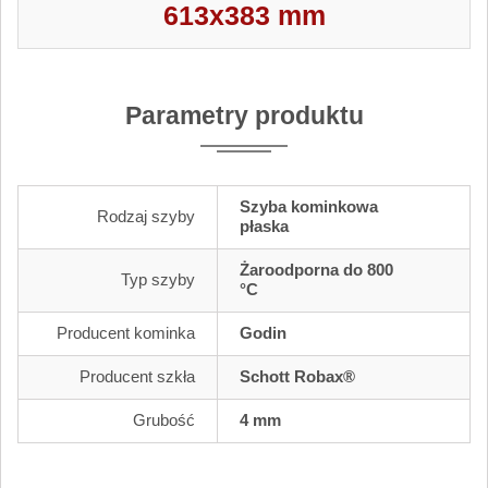
613x383 mm
Parametry produktu
Szyba kominkowa
Rodzaj szyby
płaska
Żaroodporna do 800
Typ szyby
°C
Producent kominka
Godin
Producent szkła
Schott Robax®
Grubość
4 mm