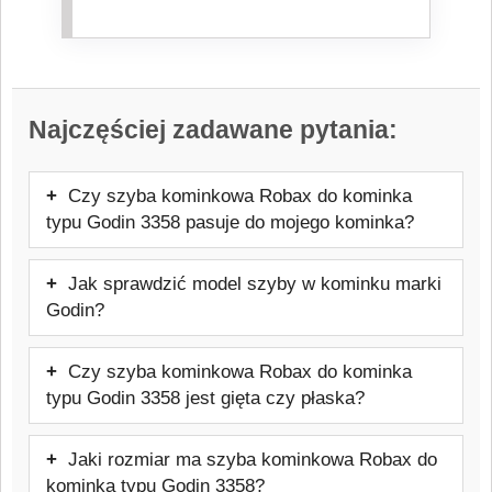
Najczęściej zadawane pytania:
Czy szyba kominkowa Robax do kominka
typu Godin 3358 pasuje do mojego kominka?
Tak, szyba będzie pasować. Oferowany
Jak sprawdzić model szyby w kominku marki
model jest przeznaczony do kominków
Godin?
marki Godin. Przed zakupem warto
Najpewniejszym sposobem jest
sprawdzić dokładny model urządzenia,
Czy szyba kominkowa Robax do kominka
sprawdzenie tabliczki znamionowej pieca
aby uniknąć pomyłki.
typu Godin 3358 jest gięta czy płaska?
lub dokumentacji technicznej urządzenia.
Ten model szyby jest to szyba kominkowa
Warto też skontaktować się z
Jaki rozmiar ma szyba kominkowa Robax do
płaska, dopasowana do danego frontu
producentem lub sprzedawcą urządzenia
kominka typu Godin 3358?