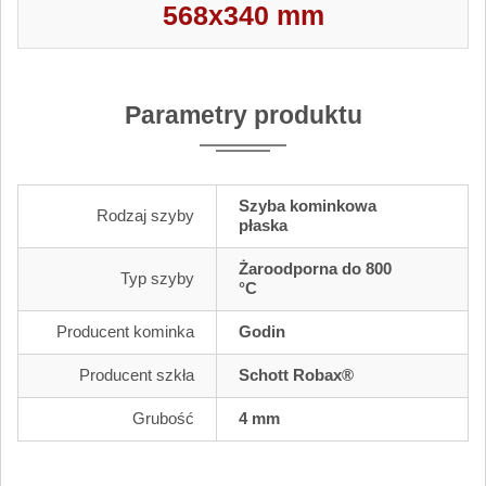
568x340 mm
Parametry produktu
Szyba kominkowa
Rodzaj szyby
płaska
Żaroodporna do 800
Typ szyby
°C
Producent kominka
Godin
Producent szkła
Schott Robax®
Grubość
4 mm