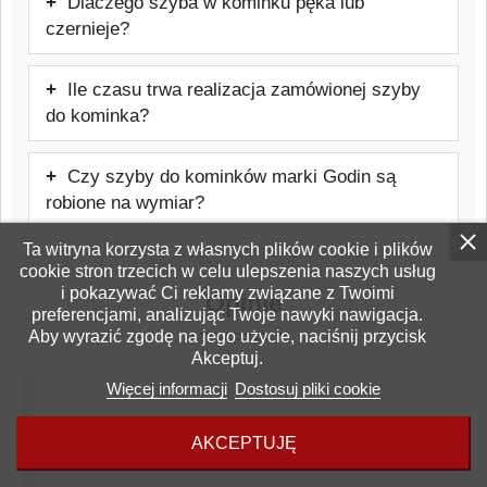
Dlaczego szyba w kominku pęka lub
możliwa samodzielnie, jednak należy
czernieje?
zachować ostrożność i stosować się do
Najczęstszą przyczyną jest błędnie
zaleceń producenta urządzenia. Warto też
Ile czasu trwa realizacja zamówionej szyby
wykonany montaż, nieprawidłowe
rozważyć pomoc firmy zewnętrznej, która
do kominka?
użytkowanie kominka, zła jakość opału
weźmie odpowiedzialność za prawidłowy
Czas realizacji zamówienia wynosi od
lub niewłaściwy ciąg kominowy.
montaż szyby.
Czy szyby do kominków marki Godin są
kilku do kilkunastu dni roboczych.
robione na wymiar?
Tak, szyby do pieców lub kominków marki
Ta witryna korzysta z własnych plików cookie i plików
cookie stron trzecich w celu ulepszenia naszych usług
Godin są produkowane pod konkretny
i pokazywać Ci reklamy związane z Twoimi
Opinie
model urządzenia.
preferencjami, analizując Twoje nawyki nawigacja.
Aby wyrazić zgodę na jego użycie, naciśnij przycisk
Akceptuj.
Więcej informacji
Dostosuj pliki cookie
Bądź pierwszym który napisze opinię!
AKCEPTUJĘ