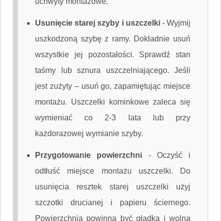
uchwyty montażowe.
Usunięcie starej szyby i uszczelki
-
Wyjmij
uszkodzoną szybę z ramy. Dokładnie usuń
wszystkie jej pozostałości. Sprawdź stan
taśmy lub sznura uszczelniającego. Jeśli
jest zużyty – usuń go, zapamiętując miejsce
montażu. Uszczelki kominkowe zaleca się
wymieniać co 2-3 lata lub przy
każdorazowej wymianie szyby.
Przygotowanie powierzchni
-
Oczyść i
odtłuść miejsce montażu uszczelki. Do
usunięcia resztek starej uszczelki użyj
szczotki drucianej i papieru ściernego.
Powierzchnia powinna być gładka i wolna