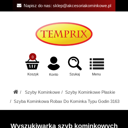
Napisz do nas:
sklep@akcesoriakominkowe.pl
0
Koszyk
Szukaj
Menu
Konto
Szyby Kominkowe
Szyby Kominkowe Płaskie
Szyba Kominkowa Robax Do Kominka Typu Godin 3163
Wyszukiwarka szyb kominkowych