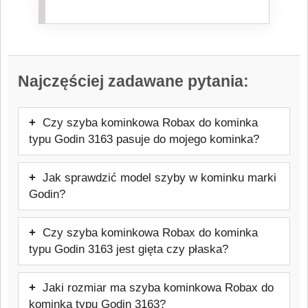
Najczęściej zadawane pytania:
Czy szyba kominkowa Robax do kominka
typu Godin 3163 pasuje do mojego kominka?
Tak, szyba będzie pasować. Oferowany
Jak sprawdzić model szyby w kominku marki
model jest przeznaczony do kominków
Godin?
marki Godin. Przed zakupem warto
Najpewniejszym sposobem jest
sprawdzić dokładny model urządzenia,
Czy szyba kominkowa Robax do kominka
sprawdzenie tabliczki znamionowej pieca
aby uniknąć pomyłki.
typu Godin 3163 jest gięta czy płaska?
lub dokumentacji technicznej urządzenia.
Ten model szyby jest to szyba kominkowa
Warto też skontaktować się z
Jaki rozmiar ma szyba kominkowa Robax do
płaska, dopasowana do danego frontu
producentem lub sprzedawcą urządzenia
kominka typu Godin 3163?