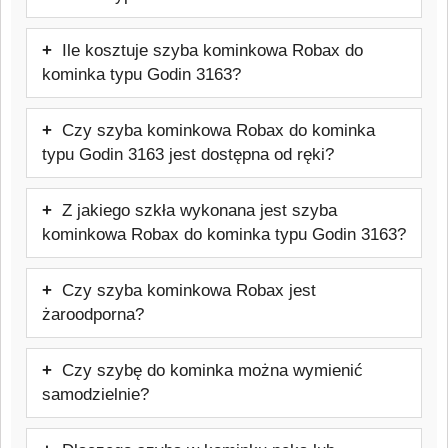
pieca. Typ szyby: Żaroodporna do 800 °C
w celu weryfikacji potrzebnych informacji.
Szyba kominkowa Robax do kominka
Ile kosztuje szyba kominkowa Robax do
typu Godin 3163 ma rozmiar: 568x340
kominka typu Godin 3163?
mm.
Cena: 251,06 zł brutto.
Czy szyba kominkowa Robax do kominka
typu Godin 3163 jest dostępna od ręki?
Produkt jest wykonywany na indywidualne
Z jakiego szkła wykonana jest szyba
zamówienie, dlatego nie jest produktem
kominkowa Robax do kominka typu Godin 3163?
magazynowym dostępnym od ręki.
Szyba wykonana jest ze szkła
Czy szyba kominkowa Robax jest
ceramicznego Schott Robax, odpornego
żaroodporna?
na temperatury do około 800°C,
Tak, jest to szkło żaroodporne
stosowanego w kominkach i piecach.
Czy szybę do kominka można wymienić
przeznaczone do kominków i pieców.
samodzielnie?
Wytrzymuje temperatury do około 800°C.
W wielu przypadkach wymiana jest