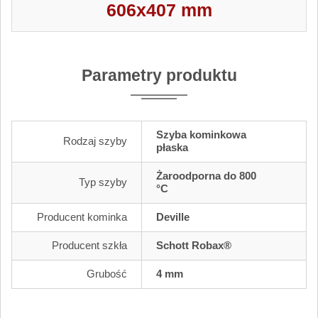
606x407 mm
Parametry produktu
Szyba kominkowa
Rodzaj szyby
płaska
Żaroodporna do 800
Typ szyby
°C
Producent kominka
Deville
Producent szkła
Schott Robax®
Grubość
4 mm