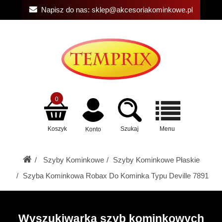
Napisz do nas:
sklep@akcesoriakominkowe.pl
0
Koszyk
Szukaj
Menu
Konto
Szyby Kominkowe
Szyby Kominkowe Płaskie
Szyba Kominkowa Robax Do Kominka Typu Deville 7891
Wyszukiwarka szyb kominkowych