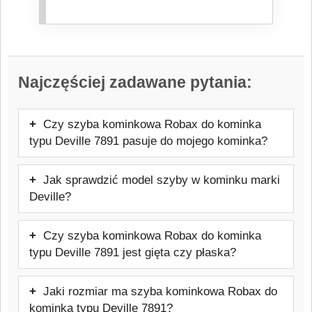
Najczęściej zadawane pytania:
Czy szyba kominkowa Robax do kominka
typu Deville 7891 pasuje do mojego kominka?
Tak, szyba będzie pasować. Oferowany
Jak sprawdzić model szyby w kominku marki
model jest przeznaczony do kominków
Deville?
marki Deville. Przed zakupem warto
Najpewniejszym sposobem jest
sprawdzić dokładny model urządzenia,
Czy szyba kominkowa Robax do kominka
sprawdzenie tabliczki znamionowej pieca
aby uniknąć pomyłki.
typu Deville 7891 jest gięta czy płaska?
lub dokumentacji technicznej urządzenia.
Ten model szyby jest to szyba kominkowa
Warto też skontaktować się z
Jaki rozmiar ma szyba kominkowa Robax do
płaska, dopasowana do danego frontu
producentem lub sprzedawcą urządzenia
kominka typu Deville 7891?