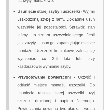
uchwyty montażowe.
Usunięcie starej szyby i uszczelki
-
Wyjmij
uszkodzoną szybę z ramy. Dokładnie usuń
wszystkie jej pozostałości. Sprawdź stan
taśmy lub sznura uszczelniającego. Jeśli
jest zużyty – usuń go, zapamiętując miejsce
montażu. Uszczelki kominkowe zaleca się
wymieniać co 2-3 lata lub przy
każdorazowej wymianie szyby.
Przygotowanie powierzchni
-
Oczyść i
odtłuść miejsce montażu uszczelki. Do
usunięcia resztek starej uszczelki użyj
szczotki drucianej i papieru ściernego.
Powierzchnia powinna być gładka i wolna