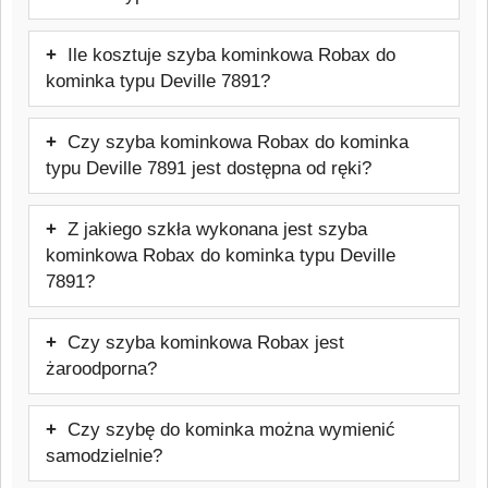
pieca. Typ szyby: Żaroodporna do 800 °C
w celu weryfikacji potrzebnych informacji.
Szyba kominkowa Robax do kominka
Ile kosztuje szyba kominkowa Robax do
typu Deville 7891 ma rozmiar: 606x407
kominka typu Deville 7891?
mm.
Cena: 320,63 zł brutto.
Czy szyba kominkowa Robax do kominka
typu Deville 7891 jest dostępna od ręki?
Produkt jest wykonywany na indywidualne
Z jakiego szkła wykonana jest szyba
zamówienie, dlatego nie jest produktem
kominkowa Robax do kominka typu Deville
magazynowym dostępnym od ręki.
7891?
Szyba wykonana jest ze szkła
Czy szyba kominkowa Robax jest
ceramicznego Schott Robax, odpornego
żaroodporna?
na temperatury do około 800°C,
Tak, jest to szkło żaroodporne
stosowanego w kominkach i piecach.
Czy szybę do kominka można wymienić
przeznaczone do kominków i pieców.
samodzielnie?
Wytrzymuje temperatury do około 800°C.