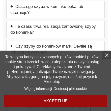
W wielu przypadkach wymiana jest
Dlaczego szyba w kominku pęka lub
możliwa samodzielnie, jednak należy
czernieje?
zachować ostrożność i stosować się do
Najczęstszą przyczyną jest błędnie
zaleceń producenta urządzenia. Warto też
Ile czasu trwa realizacja zamówionej szyby
wykonany montaż, nieprawidłowe
rozważyć pomoc firmy zewnętrznej, która
do kominka?
użytkowanie kominka, zła jakość opału
weźmie odpowiedzialność za prawidłowy
Czas realizacji zamówienia wynosi od
lub niewłaściwy ciąg kominowy.
montaż szyby.
Czy szyby do kominków marki Deville są
kilku do kilkunastu dni roboczych.
robione na wymiar?
Ta witryna korzysta z własnych plików cookie i plików
Tak, szyby do pieców lub kominków marki
cookie stron trzecich w celu ulepszenia naszych usług
i pokazywać Ci reklamy związane z Twoimi
Deville są produkowane pod konkretny
preferencjami, analizując Twoje nawyki nawigacja.
Opinie
model urządzenia.
Aby wyrazić zgodę na jego użycie, naciśnij przycisk
Akceptuj.
Więcej informacji
Dostosuj pliki cookie
AKCEPTUJĘ
Bądź pierwszym który napisze opinię!