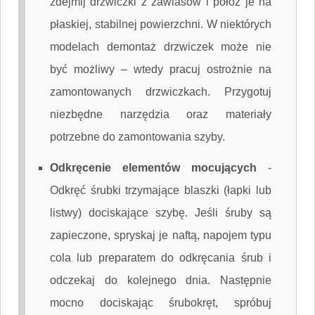
zdejmij drzwiczki z zawiasów i połóż je na
płaskiej, stabilnej powierzchni. W niektórych
modelach demontaż drzwiczek może nie
być możliwy – wtedy pracuj ostrożnie na
zamontowanych drzwiczkach. Przygotuj
niezbędne narzędzia oraz materiały
potrzebne do zamontowania szyby.
Odkręcenie elementów mocujących
-
Odkręć śrubki trzymające blaszki (łapki lub
listwy) dociskające szybę. Jeśli śruby są
zapieczone, spryskaj je naftą, napojem typu
cola lub preparatem do odkręcania śrub i
odczekaj do kolejnego dnia. Następnie
mocno dociskając śrubokręt, spróbuj