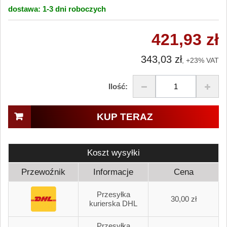
dostawa:
1-3 dni
roboczych
421,93 zł
343,03 zł
, +23% VAT
Ilość:
KUP TERAZ
Koszt wysyłki
Przewoźnik
Informacje
Cena
Przesyłka
30,00 zł
kurierska DHL
Przesyłka