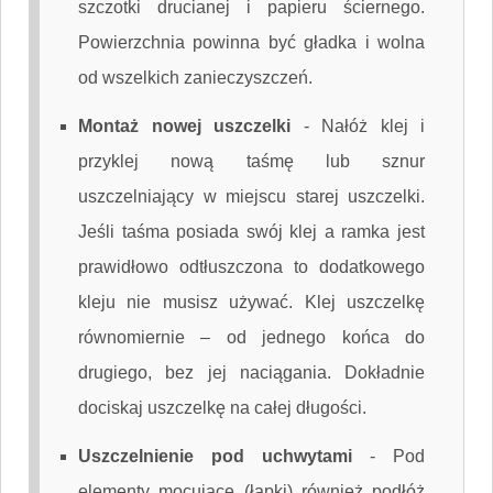
szczotki drucianej i papieru ściernego.
Powierzchnia powinna być gładka i wolna
od wszelkich zanieczyszczeń.
Montaż nowej uszczelki
-
Nałóż klej i
przyklej nową taśmę lub sznur
uszczelniający w miejscu starej uszczelki.
Jeśli taśma posiada swój klej a ramka jest
prawidłowo odtłuszczona to dodatkowego
kleju nie musisz używać. Klej uszczelkę
równomiernie – od jednego końca do
drugiego, bez jej naciągania. Dokładnie
dociskaj uszczelkę na całej długości.
Uszczelnienie pod uchwytami
-
Pod
elementy mocujące (łapki) również podłóż