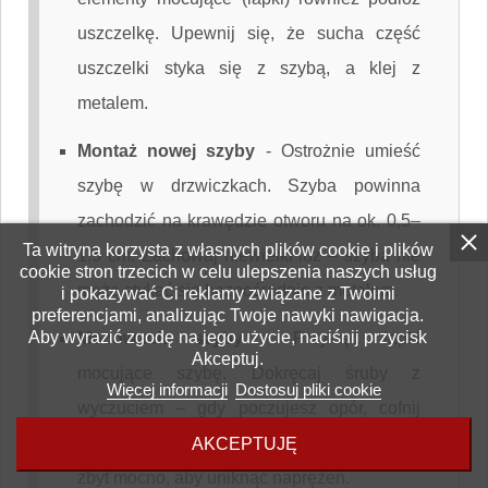
uszczelkę. Upewnij się, że sucha część
uszczelki styka się z szybą, a klej z
metalem.
Montaż nowej szyby
-
Ostrożnie umieść
szybę w drzwiczkach. Szyba powinna
zachodzić na krawędzie otworu na ok. 0,5–
Ta witryna korzysta z własnych plików cookie i plików
1,5 cm. Zachowaj niewielki luz – szyba nie
cookie stron trzecich w celu ulepszenia naszych usług
może stykać się bezpośrednio z metalem.
i pokazywać Ci reklamy związane z Twoimi
preferencjami, analizując Twoje nawyki nawigacja.
Aby wyrazić zgodę na jego użycie, naciśnij przycisk
Mocowanie szyby
-
Przykręć łapki
Akceptuj.
mocujące szybę. Dokręcaj śruby z
Więcej informacji
Dostosuj pliki cookie
wyczuciem – gdy poczujesz opór, cofnij
śrubę o 1/4–1/2 obrotu. Nie dokręcaj śrub
AKCEPTUJĘ
zbyt mocno, aby uniknąć naprężeń.