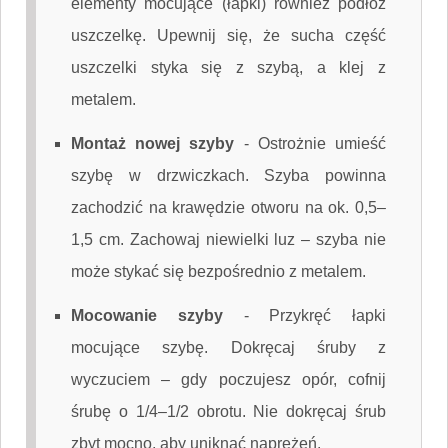
elementy mocujące (łapki) również podłóż
uszczelkę. Upewnij się, że sucha część
uszczelki styka się z szybą, a klej z
metalem.
Montaż nowej szyby
-
Ostrożnie umieść
szybę w drzwiczkach. Szyba powinna
zachodzić na krawędzie otworu na ok. 0,5–
1,5 cm. Zachowaj niewielki luz – szyba nie
może stykać się bezpośrednio z metalem.
Mocowanie szyby
-
Przykręć łapki
mocujące szybę. Dokręcaj śruby z
wyczuciem – gdy poczujesz opór, cofnij
śrubę o 1/4–1/2 obrotu. Nie dokręcaj śrub
zbyt mocno, aby uniknąć naprężeń.