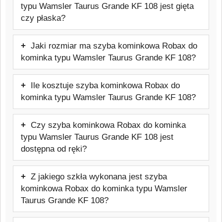
typu Wamsler Taurus Grande KF 108 jest gięta
lub dokumentacji technicznej urządzenia.
czy płaska?
Warto też skontaktować się z
Ten model szyby jest to szyba kominkowa
producentem lub sprzedawcą urządzenia
Jaki rozmiar ma szyba kominkowa Robax do
płaska, dopasowana do danego frontu
w celu weryfikacji potrzebnych informacji.
kominka typu Wamsler Taurus Grande KF 108?
pieca. Typ szyby: Żaroodporna do 800 °C
Szyba kominkowa Robax do kominka
Ile kosztuje szyba kominkowa Robax do
typu Wamsler Taurus Grande KF 108 ma
kominka typu Wamsler Taurus Grande KF 108?
rozmiar: 320x320 mm.
Cena: 133,12 zł brutto.
Czy szyba kominkowa Robax do kominka
typu Wamsler Taurus Grande KF 108 jest
dostępna od ręki?
Produkt jest wykonywany na indywidualne
Z jakiego szkła wykonana jest szyba
zamówienie, dlatego nie jest produktem
kominkowa Robax do kominka typu Wamsler
magazynowym dostępnym od ręki.
Taurus Grande KF 108?
Szyba wykonana jest ze szkła