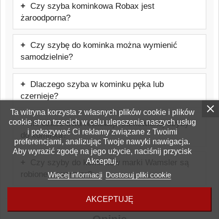
Czy szyba kominkowa Robax jest
ceramicznego Schott Robax, odpornego
żaroodporna?
na temperatury do około 800°C,
Tak, jest to szkło żaroodporne
stosowanego w kominkach i piecach.
Czy szybę do kominka można wymienić
przeznaczone do kominków i pieców.
samodzielnie?
Wytrzymuje temperatury do około 800°C.
W wielu przypadkach wymiana jest
Dlaczego szyba w kominku pęka lub
możliwa samodzielnie, jednak należy
czernieje?
zachować ostrożność i stosować się do
Ta witryna korzysta z własnych plików cookie i plików
Najczęstszą przyczyną jest błędnie
zaleceń producenta urządzenia. Warto też
cookie stron trzecich w celu ulepszenia naszych usług
Ile czasu trwa realizacja zamówionej szyby
wykonany montaż, nieprawidłowe
rozważyć pomoc firmy zewnętrznej, która
i pokazywać Ci reklamy związane z Twoimi
do kominka?
użytkowanie kominka, zła jakość opału
weźmie odpowiedzialność za prawidłowy
preferencjami, analizując Twoje nawyki nawigacja.
Aby wyrazić zgodę na jego użycie, naciśnij przycisk
Czas realizacji zamówienia wynosi od
lub niewłaściwy ciąg kominowy.
montaż szyby.
Akceptuj.
Czy szyby do kominków marki Wamsler są
kilku do kilkunastu dni roboczych.
robione na wymiar?
Więcej informacji
Dostosuj pliki cookie
Tak, szyby do pieców lub kominków marki
AKCEPTUJĘ
Wamsler są produkowane pod konkretny
model urządzenia.