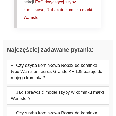
sekcji
FAQ dotyczącej szyby
kominkowej Robax do kominka marki
Wamsler
.
Najczęściej zadawane pytania:
Czy szyba kominkowa Robax do kominka
typu Wamsler Taurus Grande KF 108 pasuje do
mojego kominka?
Tak, szyba będzie pasować. Oferowany
Jak sprawdzić model szyby w kominku marki
model jest przeznaczony do kominków
Wamsler?
marki Wamsler. Przed zakupem warto
Najpewniejszym sposobem jest
sprawdzić dokładny model urządzenia,
Czy szyba kominkowa Robax do kominka
sprawdzenie tabliczki znamionowej pieca
aby uniknąć pomyłki.