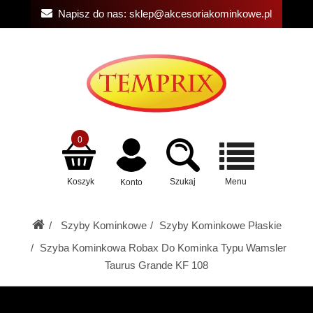
Napisz do nas:
sklep@akcesoriakominkowe.pl
0
Koszyk
Szukaj
Menu
Konto
Szyby Kominkowe
Szyby Kominkowe Płaskie
Szyba Kominkowa Robax Do Kominka Typu Wamsler
Taurus Grande KF 108