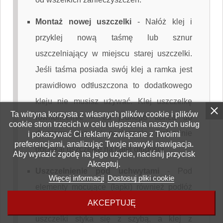
Montaż nowej uszczelki
-
Nałóż klej i
przyklej nową taśmę lub sznur
uszczelniający w miejscu starej uszczelki.
Jeśli taśma posiada swój klej a ramka jest
prawidłowo odtłuszczona to dodatkowego
kleju nie musisz używać. Klej uszczelkę
Ta witryna korzysta z własnych plików cookie i plików
równomiernie – od jednego końca do
cookie stron trzecich w celu ulepszenia naszych usług
drugiego, bez jej naciągania. Dokładnie
i pokazywać Ci reklamy związane z Twoimi
preferencjami, analizując Twoje nawyki nawigacja.
dociskaj uszczelkę na całej długości.
Aby wyrazić zgodę na jego użycie, naciśnij przycisk
Akceptuj.
Uszczelnienie pod uchwytami
-
Pod
Więcej informacji
Dostosuj pliki cookie
elementy mocujące (łapki) również podłóż
AKCEPTUJĘ
uszczelkę. Upewnij się, że sucha część
uszczelki styka się z szybą, a klej z