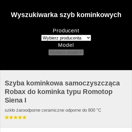
Wyszukiwarka szyb kominkowych
Producent
Model
Szyba kominkowa samoczyszcząca
Robax do kominka typu Romotop
Siena I
szkło żaroodporne ceramiczne odporne do 800 °C