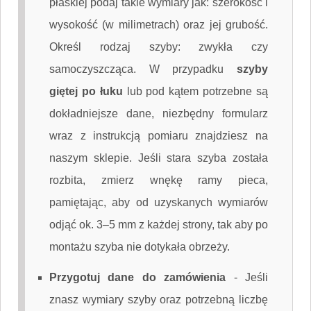
płaskiej podaj takie wymiary jak: szerokość i
wysokość (w milimetrach) oraz jej grubość.
Określ rodzaj szyby: zwykła czy
samoczyszcząca. W przypadku
szyby
giętej po łuku
lub pod kątem potrzebne są
dokładniejsze dane, niezbędny formularz
wraz z instrukcją pomiaru znajdziesz na
naszym sklepie. Jeśli stara szyba została
rozbita, zmierz wnękę ramy pieca,
pamiętając, aby od uzyskanych wymiarów
odjąć ok. 3–5 mm z każdej strony, tak aby po
montażu szyba nie dotykała obrzeży.
Przygotuj dane do zamówienia
-
Jeśli
znasz wymiary szyby oraz potrzebną liczbę