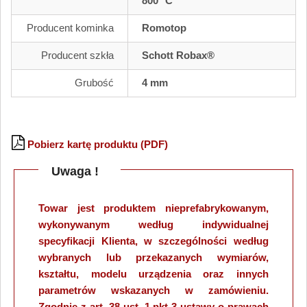
800 °C
Producent kominka
Romotop
Producent szkła
Schott Robax®
Grubość
4 mm
Pobierz kartę produktu (PDF)
Uwaga !
Towar jest produktem nieprefabrykowanym,
wykonywanym według indywidualnej
specyfikacji Klienta, w szczególności według
wybranych lub przekazanych wymiarów,
kształtu, modelu urządzenia oraz innych
parametrów wskazanych w zamówieniu.
Zgodnie z art. 38 ust. 1 pkt 3 ustawy o prawach