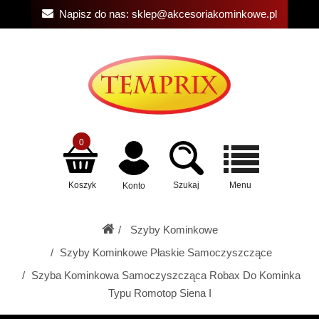
Napisz do nas:
sklep@akcesoriakominkowe.pl
0
Koszyk
Szukaj
Menu
Konto
Szyby Kominkowe
Szyby Kominkowe Płaskie Samoczyszczące
Szyba Kominkowa Samoczyszcząca Robax Do Kominka
Typu Romotop Siena I