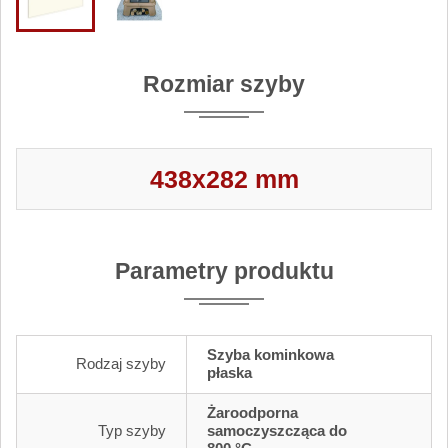
Rozmiar szyby
438x282 mm
Parametry produktu
Szyba kominkowa
Rodzaj szyby
płaska
Żaroodporna
Typ szyby
samoczyszcząca do