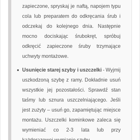
zapieczone, spryskaj je naftą, napojem typu
cola lub preparatem do odkręcania śrub i
odczekaj do kolejnego dnia. Następnie
mocno dociskając śrubokręt, spróbuj
odkręcić zapieczone śruby trzymające
uchwyty montażowe.
Usunięcie starej szyby i uszczelki
-
Wyjmij
uszkodzoną szybę z ramy. Dokładnie usuń
wszystkie jej pozostałości. Sprawdź stan
taśmy lub sznura uszczelniającego. Jeśli
jest zużyty – usuń go, zapamiętując miejsce
montażu. Uszczelki kominkowe zaleca się
wymieniać co 2-3 lata lub przy
każdorazowej wymianie szyby.