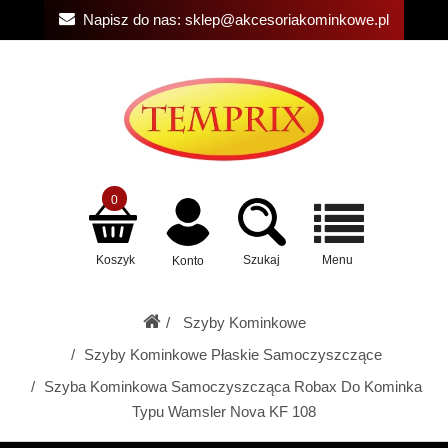
Napisz do nas:
sklep@akcesoriakominkowe.pl
0
Koszyk
Szukaj
Menu
Konto
Szyby Kominkowe
Szyby Kominkowe Płaskie Samoczyszczące
Szyba Kominkowa Samoczyszcząca Robax Do Kominka
Typu Wamsler Nova KF 108