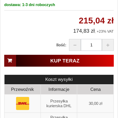
dostawa:
1-3 dni
roboczych
215,04 zł
174,83 zł
, +23% VAT
Ilość:
KUP TERAZ
Koszt wysyłki
Przewoźnik
Informacje
Cena
Przesyłka
30,00 zł
kurierska DHL
Przesyłka