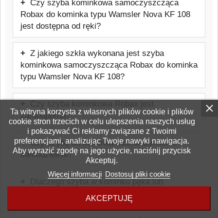
Czy szyba kominkowa samoczyszcząca
Robax do kominka typu Wamsler Nova KF 108
jest dostępna od ręki?
Produkt jest wykonywany na indywidualne
Z jakiego szkła wykonana jest szyba
zamówienie, dlatego nie jest produktem
kominkowa samoczyszcząca Robax do kominka
magazynowym dostępnym od ręki.
typu Wamsler Nova KF 108?
Szyba wykonana jest ze szkła
Czy szyba kominkowa Robax jest
ceramicznego Schott Robax, odpornego
Ta witryna korzysta z własnych plików cookie i plików
żaroodporna?
na temperatury do około 800°C,
cookie stron trzecich w celu ulepszenia naszych usług
i pokazywać Ci reklamy związane z Twoimi
Tak, jest to szkło żaroodporne
stosowanego w kominkach i piecach.
preferencjami, analizując Twoje nawyki nawigacja.
Czy szybę do kominka można wymienić
przeznaczone do kominków i pieców.
Aby wyrazić zgodę na jego użycie, naciśnij przycisk
samodzielnie?
Wytrzymuje temperatury do około 800°C.
Akceptuj.
W wielu przypadkach wymiana jest
Więcej informacji
Dostosuj pliki cookie
Dlaczego szyba w kominku pęka lub
możliwa samodzielnie, jednak należy
czernieje?
zachować ostrożność i stosować się do
AKCEPTUJĘ
Najczęstszą przyczyną jest błędnie
zaleceń producenta urządzenia. Warto też