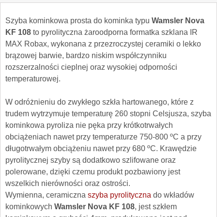
Szyba kominkowa prosta do kominka typu
Wamsler Nova
KF 108
to pyrolityczna żaroodporna formatka szklana IR
MAX Robax, wykonana z przezroczystej ceramiki o lekko
brązowej barwie, bardzo niskim współczynniku
rozszerzalności cieplnej oraz wysokiej odporności
temperaturowej.
W odróżnieniu do zwykłego szkła hartowanego, które z
trudem wytrzymuje temperaturę 260 stopni Celsjusza, szyba
kominkowa pyroliza nie pęka przy krótkotrwałych
obciążeniach nawet przy temperaturze 750-800 ºC a przy
długotrwałym obciążeniu nawet przy 680 ºC. Krawędzie
pyrolitycznej szyby są dodatkowo szlifowane oraz
polerowane, dzięki czemu produkt pozbawiony jest
wszelkich nierówności oraz ostrości.
Wymienna, ceramiczna
szyba pyrolityczna
do wkładów
kominkowych
Wamsler Nova KF 108
, jest szkłem