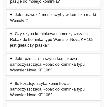
pasuje do mojego kominka?
Tak, szyba będzie pasować. Oferowany
Jak sprawdzić model szyby w kominku marki
model jest przeznaczony do kominków
Wamsler?
marki Wamsler. Przed zakupem warto
Najpewniejszym sposobem jest
sprawdzić dokładny model urządzenia,
Czy szyba kominkowa samoczyszcząca
sprawdzenie tabliczki znamionowej pieca
aby uniknąć pomyłki.
Robax do kominka typu Wamsler Nova KF 108
lub dokumentacji technicznej urządzenia.
jest gięta czy płaska?
Warto też skontaktować się z
Ten model szyby jest to szyba kominkowa
producentem lub sprzedawcą urządzenia
Jaki rozmiar ma szyba kominkowa
płaska, dopasowana do danego frontu
w celu weryfikacji potrzebnych informacji.
samoczyszcząca Robax do kominka typu
pieca. Typ szyby: Żaroodporna
Wamsler Nova KF 108?
samoczyszcząca do 800 °C
Szyba kominkowa samoczyszcząca
Ile kosztuje szyba kominkowa
Robax do kominka typu Wamsler Nova
samoczyszcząca Robax do kominka typu
KF 108 ma rozmiar: 320x320 mm.
Wamsler Nova KF 108?
Cena: 215,04 zł brutto.