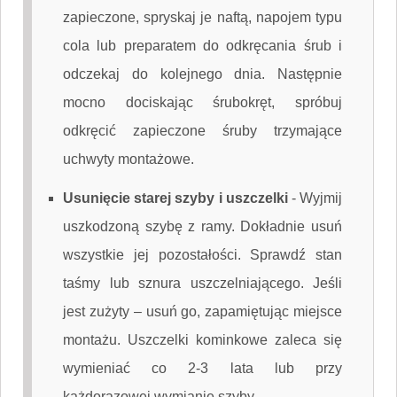
zapieczone, spryskaj je naftą, napojem typu
cola lub preparatem do odkręcania śrub i
odczekaj do kolejnego dnia. Następnie
mocno dociskając śrubokręt, spróbuj
odkręcić zapieczone śruby trzymające
uchwyty montażowe.
Usunięcie starej szyby i uszczelki
-
Wyjmij
uszkodzoną szybę z ramy. Dokładnie usuń
wszystkie jej pozostałości. Sprawdź stan
taśmy lub sznura uszczelniającego. Jeśli
jest zużyty – usuń go, zapamiętując miejsce
montażu. Uszczelki kominkowe zaleca się
wymieniać co 2-3 lata lub przy
każdorazowej wymianie szyby.