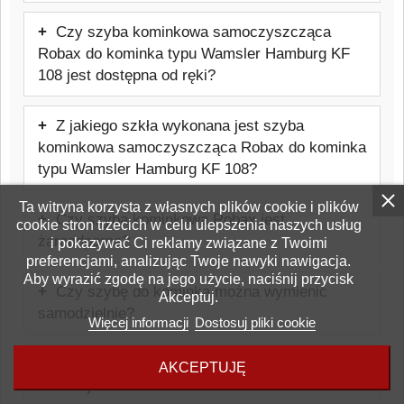
Cena: 215,04 zł brutto.
Czy szyba kominkowa samoczyszcząca
Robax do kominka typu Wamsler Hamburg KF
108 jest dostępna od ręki?
Produkt jest wykonywany na indywidualne
Z jakiego szkła wykonana jest szyba
zamówienie, dlatego nie jest produktem
kominkowa samoczyszcząca Robax do kominka
magazynowym dostępnym od ręki.
typu Wamsler Hamburg KF 108?
Szyba wykonana jest ze szkła
Ta witryna korzysta z własnych plików cookie i plików
Czy szyba kominkowa Robax jest
cookie stron trzecich w celu ulepszenia naszych usług
ceramicznego Schott Robax, odpornego
żaroodporna?
i pokazywać Ci reklamy związane z Twoimi
na temperatury do około 800°C,
preferencjami, analizując Twoje nawyki nawigacja.
Tak, jest to szkło żaroodporne
stosowanego w kominkach i piecach.
Aby wyrazić zgodę na jego użycie, naciśnij przycisk
Czy szybę do kominka można wymienić
Akceptuj.
przeznaczone do kominków i pieców.
samodzielnie?
Wytrzymuje temperatury do około 800°C.
Więcej informacji
Dostosuj pliki cookie
W wielu przypadkach wymiana jest
Dlaczego szyba w kominku pęka lub
AKCEPTUJĘ
możliwa samodzielnie, jednak należy
czernieje?
zachować ostrożność i stosować się do