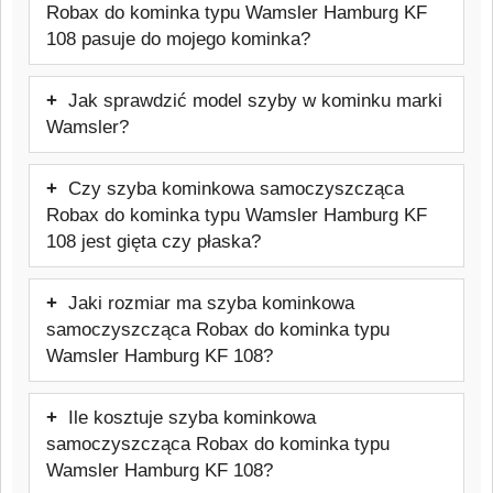
Robax do kominka typu Wamsler Hamburg KF
108 pasuje do mojego kominka?
Tak, szyba będzie pasować. Oferowany
Jak sprawdzić model szyby w kominku marki
model jest przeznaczony do kominków
Wamsler?
marki Wamsler. Przed zakupem warto
Najpewniejszym sposobem jest
sprawdzić dokładny model urządzenia,
Czy szyba kominkowa samoczyszcząca
sprawdzenie tabliczki znamionowej pieca
aby uniknąć pomyłki.
Robax do kominka typu Wamsler Hamburg KF
lub dokumentacji technicznej urządzenia.
108 jest gięta czy płaska?
Warto też skontaktować się z
Ten model szyby jest to szyba kominkowa
producentem lub sprzedawcą urządzenia
Jaki rozmiar ma szyba kominkowa
płaska, dopasowana do danego frontu
w celu weryfikacji potrzebnych informacji.
samoczyszcząca Robax do kominka typu
pieca. Typ szyby: Żaroodporna
Wamsler Hamburg KF 108?
samoczyszcząca do 800 °C
Szyba kominkowa samoczyszcząca
Ile kosztuje szyba kominkowa
Robax do kominka typu Wamsler
samoczyszcząca Robax do kominka typu
Hamburg KF 108 ma rozmiar: 320x320
Wamsler Hamburg KF 108?
mm.