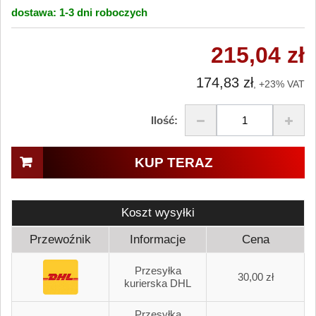
dostawa:
1-3 dni
roboczych
215,04 zł
174,83 zł
, +23% VAT
Ilość:
KUP TERAZ
Koszt wysyłki
Przewoźnik
Informacje
Cena
Przesyłka
30,00 zł
kurierska DHL
Przesyłka