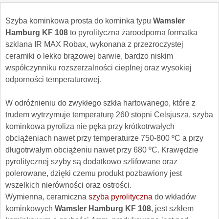
Szyba kominkowa prosta do kominka typu
Wamsler
Hamburg KF 108
to pyrolityczna żaroodporna formatka
szklana IR MAX Robax, wykonana z przezroczystej
ceramiki o lekko brązowej barwie, bardzo niskim
współczynniku rozszerzalności cieplnej oraz wysokiej
odporności temperaturowej.
W odróżnieniu do zwykłego szkła hartowanego, które z
trudem wytrzymuje temperaturę 260 stopni Celsjusza, szyba
kominkowa pyroliza nie pęka przy krótkotrwałych
obciążeniach nawet przy temperaturze 750-800 ºC a przy
długotrwałym obciążeniu nawet przy 680 ºC. Krawędzie
pyrolitycznej szyby są dodatkowo szlifowane oraz
polerowane, dzięki czemu produkt pozbawiony jest
wszelkich nierówności oraz ostrości.
Wymienna, ceramiczna
szyba pyrolityczna
do wkładów
kominkowych
Wamsler Hamburg KF 108
, jest szkłem