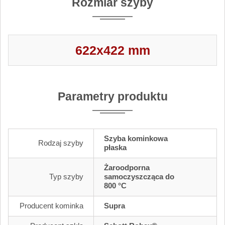
Rozmiar szyby
622x422 mm
Parametry produktu
Szyba kominkowa
Rodzaj szyby
płaska
Żaroodporna
Typ szyby
samoczyszcząca do
800 °C
Producent kominka
Supra