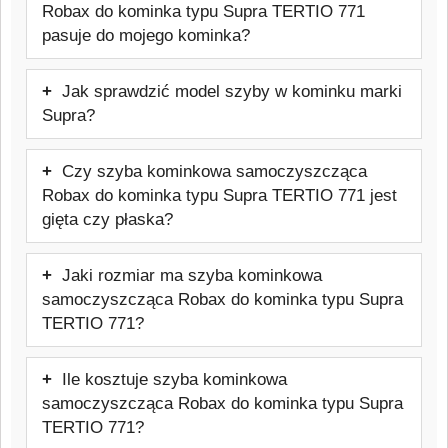
Robax do kominka typu Supra TERTIO 771
pasuje do mojego kominka?
Tak, szyba będzie pasować. Oferowany
Jak sprawdzić model szyby w kominku marki
model jest przeznaczony do kominków
Supra?
marki Supra. Przed zakupem warto
Najpewniejszym sposobem jest
sprawdzić dokładny model urządzenia,
Czy szyba kominkowa samoczyszcząca
sprawdzenie tabliczki znamionowej pieca
aby uniknąć pomyłki.
Robax do kominka typu Supra TERTIO 771 jest
lub dokumentacji technicznej urządzenia.
gięta czy płaska?
Warto też skontaktować się z
Ten model szyby jest to szyba kominkowa
producentem lub sprzedawcą urządzenia
Jaki rozmiar ma szyba kominkowa
płaska, dopasowana do danego frontu
w celu weryfikacji potrzebnych informacji.
samoczyszcząca Robax do kominka typu Supra
pieca. Typ szyby: Żaroodporna
TERTIO 771?
samoczyszcząca do 800 °C
Szyba kominkowa samoczyszcząca
Ile kosztuje szyba kominkowa
Robax do kominka typu Supra TERTIO
samoczyszcząca Robax do kominka typu Supra
771 ma rozmiar: 622x422 mm.
TERTIO 771?