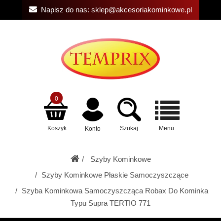
Napisz do nas:
sklep@akcesoriakominkowe.pl
0
Koszyk
Szukaj
Menu
Konto
Szyby Kominkowe
Szyby Kominkowe Płaskie Samoczyszczące
Szyba Kominkowa Samoczyszcząca Robax Do Kominka
Typu Supra TERTIO 771