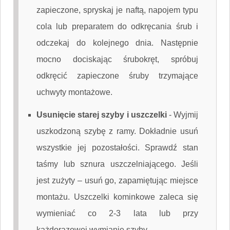
zapieczone, spryskaj je naftą, napojem typu
cola lub preparatem do odkręcania śrub i
odczekaj do kolejnego dnia. Następnie
mocno dociskając śrubokręt, spróbuj
odkręcić zapieczone śruby trzymające
uchwyty montażowe.
Usunięcie starej szyby i uszczelki
-
Wyjmij
uszkodzoną szybę z ramy. Dokładnie usuń
wszystkie jej pozostałości. Sprawdź stan
taśmy lub sznura uszczelniającego. Jeśli
jest zużyty – usuń go, zapamiętując miejsce
montażu. Uszczelki kominkowe zaleca się
wymieniać co 2-3 lata lub przy
każdorazowej wymianie szyby.