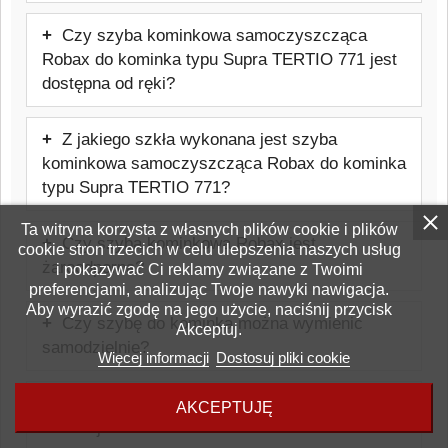
Cena: 551,22 zł brutto.
Czy szyba kominkowa samoczyszcząca
Robax do kominka typu Supra TERTIO 771 jest
dostępna od ręki?
Produkt jest wykonywany na indywidualne
Z jakiego szkła wykonana jest szyba
zamówienie, dlatego nie jest produktem
kominkowa samoczyszcząca Robax do kominka
magazynowym dostępnym od ręki.
typu Supra TERTIO 771?
Szyba wykonana jest ze szkła
Ta witryna korzysta z własnych plików cookie i plików
Czy szyba kominkowa Robax jest
cookie stron trzecich w celu ulepszenia naszych usług
ceramicznego Schott Robax, odpornego
żaroodporna?
i pokazywać Ci reklamy związane z Twoimi
na temperatury do około 800°C,
preferencjami, analizując Twoje nawyki nawigacja.
Tak, jest to szkło żaroodporne
stosowanego w kominkach i piecach.
Aby wyrazić zgodę na jego użycie, naciśnij przycisk
Czy szybę do kominka można wymienić
Akceptuj.
przeznaczone do kominków i pieców.
samodzielnie?
Wytrzymuje temperatury do około 800°C.
Więcej informacji
Dostosuj pliki cookie
W wielu przypadkach wymiana jest
Dlaczego szyba w kominku pęka lub
AKCEPTUJĘ
możliwa samodzielnie, jednak należy
czernieje?
zachować ostrożność i stosować się do