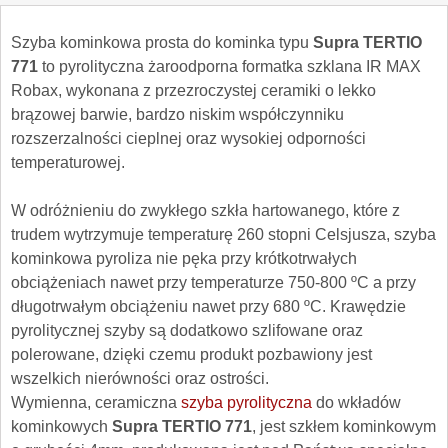
Szyba kominkowa prosta do kominka typu
Supra TERTIO
771
to pyrolityczna żaroodporna formatka szklana IR MAX
Robax, wykonana z przezroczystej ceramiki o lekko
brązowej barwie, bardzo niskim współczynniku
rozszerzalności cieplnej oraz wysokiej odporności
temperaturowej.
W odróżnieniu do zwykłego szkła hartowanego, które z
trudem wytrzymuje temperaturę 260 stopni Celsjusza, szyba
kominkowa pyroliza nie pęka przy krótkotrwałych
obciążeniach nawet przy temperaturze 750-800 ºC a przy
długotrwałym obciążeniu nawet przy 680 ºC. Krawędzie
pyrolitycznej szyby są dodatkowo szlifowane oraz
polerowane, dzięki czemu produkt pozbawiony jest
wszelkich nierówności oraz ostrości.
Wymienna, ceramiczna
szyba pyrolityczna
do wkładów
kominkowych
Supra TERTIO 771
, jest szkłem kominkowym