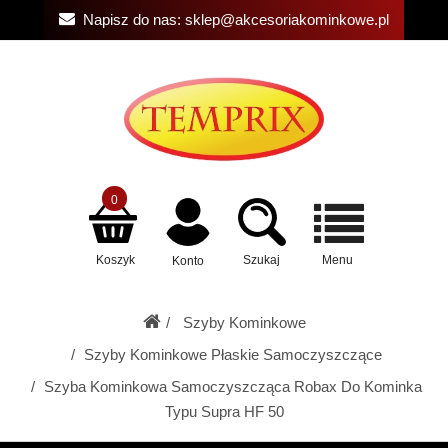
Napisz do nas:
sklep@akcesoriakominkowe.pl
0
Koszyk
Szukaj
Menu
Konto
Szyby Kominkowe
Szyby Kominkowe Płaskie Samoczyszczące
Szyba Kominkowa Samoczyszcząca Robax Do Kominka
Typu Supra HF 50