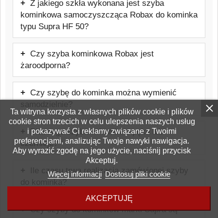
Z jakiego szkła wykonana jest szyba
zamówienie, dlatego nie jest produktem
kominkowa samoczyszcząca Robax do kominka
magazynowym dostępnym od ręki.
typu Supra HF 50?
Szyba wykonana jest ze szkła
Czy szyba kominkowa Robax jest
ceramicznego Schott Robax, odpornego
żaroodporna?
na temperatury do około 800°C,
Tak, jest to szkło żaroodporne
stosowanego w kominkach i piecach.
Czy szybę do kominka można wymienić
przeznaczone do kominków i pieców.
samodzielnie?
Wytrzymuje temperatury do około 800°C.
Ta witryna korzysta z własnych plików cookie i plików
cookie stron trzecich w celu ulepszenia naszych usług
W wielu przypadkach wymiana jest
i pokazywać Ci reklamy związane z Twoimi
Dlaczego szyba w kominku pęka lub
możliwa samodzielnie, jednak należy
preferencjami, analizując Twoje nawyki nawigacja.
czernieje?
zachować ostrożność i stosować się do
Aby wyrazić zgodę na jego użycie, naciśnij przycisk
Akceptuj.
Najczęstszą przyczyną jest błędnie
zaleceń producenta urządzenia. Warto też
Ile czasu trwa realizacja zamówionej szyby
wykonany montaż, nieprawidłowe
Więcej informacji
Dostosuj pliki cookie
rozważyć pomoc firmy zewnętrznej, która
do kominka?
użytkowanie kominka, zła jakość opału
weźmie odpowiedzialność za prawidłowy
AKCEPTUJĘ
Czas realizacji zamówienia wynosi od
lub niewłaściwy ciąg kominowy.
montaż szyby.
Czy szyby do kominków marki Supra są
kilku do kilkunastu dni roboczych.