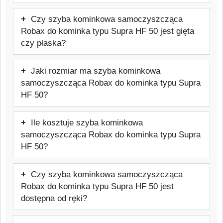
Najpewniejszym sposobem jest
sprawdzić dokładny model urządzenia,
Czy szyba kominkowa samoczyszcząca
sprawdzenie tabliczki znamionowej pieca
aby uniknąć pomyłki.
Robax do kominka typu Supra HF 50 jest gięta
lub dokumentacji technicznej urządzenia.
czy płaska?
Warto też skontaktować się z
Ten model szyby jest to szyba kominkowa
producentem lub sprzedawcą urządzenia
Jaki rozmiar ma szyba kominkowa
płaska, dopasowana do danego frontu
w celu weryfikacji potrzebnych informacji.
samoczyszcząca Robax do kominka typu Supra
pieca. Typ szyby: Żaroodporna
HF 50?
samoczyszcząca do 800 °C
Szyba kominkowa samoczyszcząca
Ile kosztuje szyba kominkowa
Robax do kominka typu Supra HF 50 ma
samoczyszcząca Robax do kominka typu Supra
rozmiar: 586x399 mm.
HF 50?
Cena: 491,01 zł brutto.
Czy szyba kominkowa samoczyszcząca
Robax do kominka typu Supra HF 50 jest
dostępna od ręki?
Produkt jest wykonywany na indywidualne