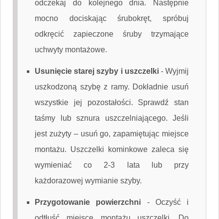
odczekaj do kolejnego dnia. Następnie
mocno dociskając śrubokręt, spróbuj
odkręcić zapieczone śruby trzymające
uchwyty montażowe.
Usunięcie starej szyby i uszczelki
-
Wyjmij
uszkodzoną szybę z ramy. Dokładnie usuń
wszystkie jej pozostałości. Sprawdź stan
taśmy lub sznura uszczelniającego. Jeśli
jest zużyty – usuń go, zapamiętując miejsce
montażu. Uszczelki kominkowe zaleca się
wymieniać co 2-3 lata lub przy
każdorazowej wymianie szyby.
Przygotowanie powierzchni
-
Oczyść i
odtłuść miejsce montażu uszczelki. Do