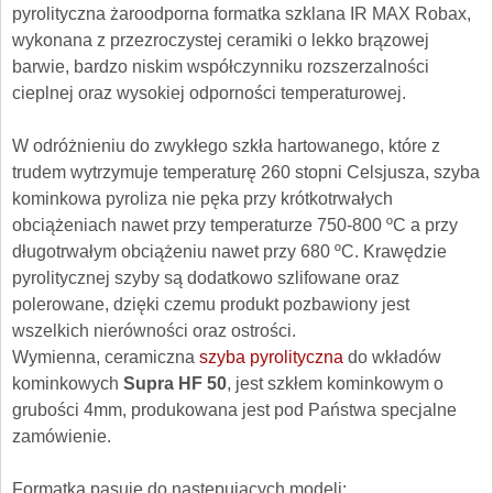
pyrolityczna żaroodporna formatka szklana IR MAX Robax,
wykonana z przezroczystej ceramiki o lekko brązowej
barwie, bardzo niskim współczynniku rozszerzalności
cieplnej oraz wysokiej odporności temperaturowej.
W odróżnieniu do zwykłego szkła hartowanego, które z
trudem wytrzymuje temperaturę 260 stopni Celsjusza, szyba
kominkowa pyroliza nie pęka przy krótkotrwałych
obciążeniach nawet przy temperaturze 750-800 ºC a przy
długotrwałym obciążeniu nawet przy 680 ºC. Krawędzie
pyrolitycznej szyby są dodatkowo szlifowane oraz
polerowane, dzięki czemu produkt pozbawiony jest
wszelkich nierówności oraz ostrości.
Wymienna, ceramiczna
szyba pyrolityczna
do wkładów
kominkowych
Supra HF 50
, jest szkłem kominkowym o
grubości 4mm, produkowana jest pod Państwa specjalne
zamówienie.
Formatka pasuje do następujących modeli: