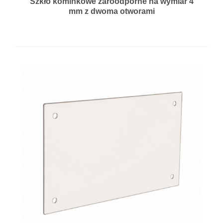
Szkło kominkowe żaroodporne na wymiar 4
mm z dwoma otworami