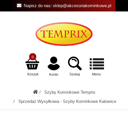
Napisz do nas:
sklep@akcesoriakominkowe.pl
0
Koszyk
Szukaj
Menu
Konto
Szyby Kominkowe Temprix
Sprzedaż Wysyłkowa - Szyby Kominkowe Katowice