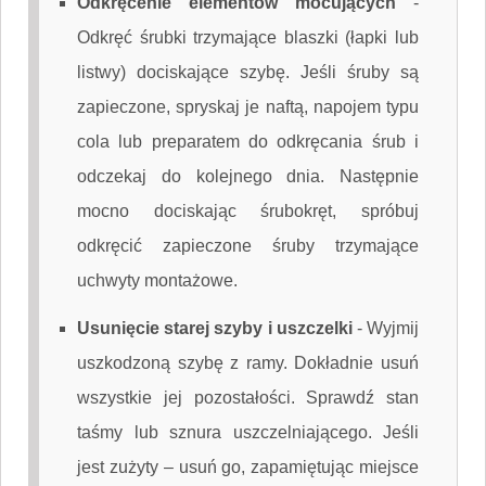
Odkręcenie elementów mocujących
-
Odkręć śrubki trzymające blaszki (łapki lub
listwy) dociskające szybę. Jeśli śruby są
zapieczone, spryskaj je naftą, napojem typu
cola lub preparatem do odkręcania śrub i
odczekaj do kolejnego dnia. Następnie
mocno dociskając śrubokręt, spróbuj
odkręcić zapieczone śruby trzymające
uchwyty montażowe.
Usunięcie starej szyby i uszczelki
-
Wyjmij
uszkodzoną szybę z ramy. Dokładnie usuń
wszystkie jej pozostałości. Sprawdź stan
taśmy lub sznura uszczelniającego. Jeśli
jest zużyty – usuń go, zapamiętując miejsce