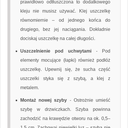
prawidłowo odtłuszczona to dodatkowego
kleju nie musisz używać. Klej uszczelkę
równomiernie – od jednego końca do
drugiego, bez jej naciągania. Dokładnie
dociskaj uszczelkę na całej długości.
Uszczelnienie pod uchwytami
-
Pod
elementy mocujące (łapki) również podłóż
uszczelkę. Upewnij się, że sucha część
uszczelki styka się z szybą, a klej z
metalem.
Montaż nowej szyby
-
Ostrożnie umieść
szybę w drzwiczkach. Szyba powinna
zachodzić na krawędzie otworu na ok. 0,5–
1,5 cm. Zachowaj niewielki luz – szyba nie