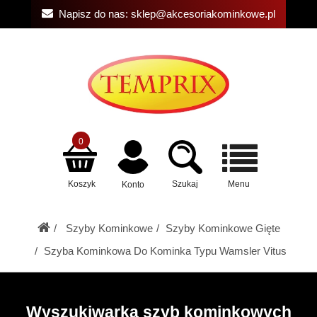
Napisz do nas:
sklep@akcesoriakominkowe.pl
0
Koszyk
Szukaj
Menu
Konto
Szyby Kominkowe
Szyby Kominkowe Gięte
Szyba Kominkowa Do Kominka Typu Wamsler Vitus
Wyszukiwarka szyb kominkowych