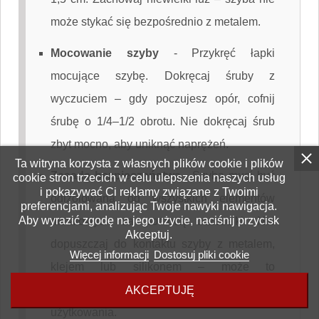
może stykać się bezpośrednio z metalem.
Mocowanie szyby
-
Przykręć łapki
mocujące szybę. Dokręcaj śruby z
wyczuciem – gdy poczujesz opór, cofnij
śrubę o 1/4–1/2 obrotu. Nie dokręcaj śrub
zbyt mocno, aby uniknąć naprężeń.
Ta witryna korzysta z własnych plików cookie i plików
Zasada bezpieczeństwa
-
Szyba musi być
cookie stron trzecich w celu ulepszenia naszych usług
i pokazywać Ci reklamy związane z Twoimi
odizolowana od wszystkich elementów
preferencjami, analizując Twoje nawyki nawigacja.
Aby wyrazić zgodę na jego użycie, naciśnij przycisk
metalowych za pomocą uszczelki. Nie
Akceptuj.
dopuszczaj do kontaktu szyby z metalem,
Więcej informacji
Dostosuj pliki cookie
klejem lub silikonem – może to
spowodować jej pęknięcie podczas
AKCEPTUJĘ
użytkowania.