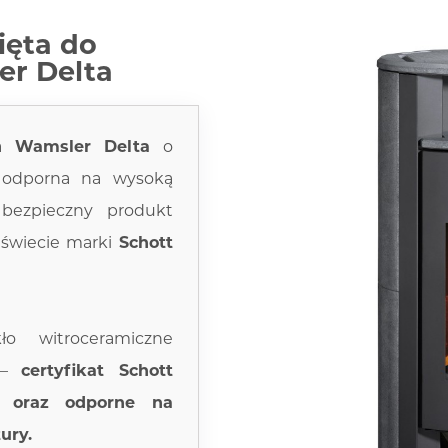
ięta do
er Delta
ka
Wamsler Delta
o
 odporna na wysoką
 bezpieczny produkt
 świecie marki
Schott
ło witroceramiczne
m –
certyfikat Schott
 oraz odporne na
ury.