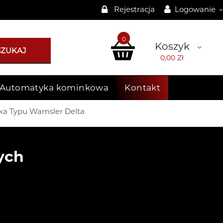
Rejestracja
Logowanie
0
Koszyk
SZUKAJ
0,00 Zł
Automatyka kominkowa
Kontakt
a Typu Wamsler Delta
ych