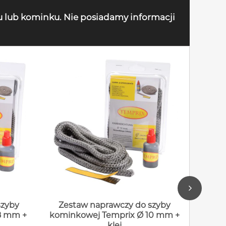
u lub kominku. Nie posiadamy informacji
szyby
Zestaw naprawczy do szyby
Zes
8 mm +
kominkowej Temprix Ø 10 mm +
komin
klej