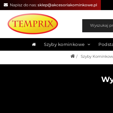
Napisz do nas:
sklep@akcesoriakominkowe.pl
Szyby kominkowe
Podst
Szyby Kominkow
Wy