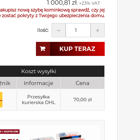
1 000,81 zł
, +23% VAT
akupisz nową szybę kominkową sprawdź, czy jej
 zostać pokryty z Twojego ubezpieczenia domu.
Ilość:
KUP TERAZ
Koszt wysyłki
źnik
Informacje
Cena
Przesyłka
70,00 zł
kurierska DHL