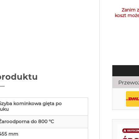
Zanim z
koszt może
produktu
Przewo
Szyba kominkowa gięta po
łuku
Żaroodporna do 800 °C
455 mm