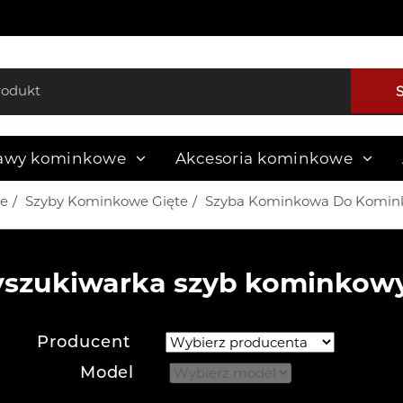
awy kominkowe
Akcesoria kominkowe
e
Szyby Kominkowe Gięte
Szyba Kominkowa Do Komink
szukiwarka szyb kominkow
Producent
Model