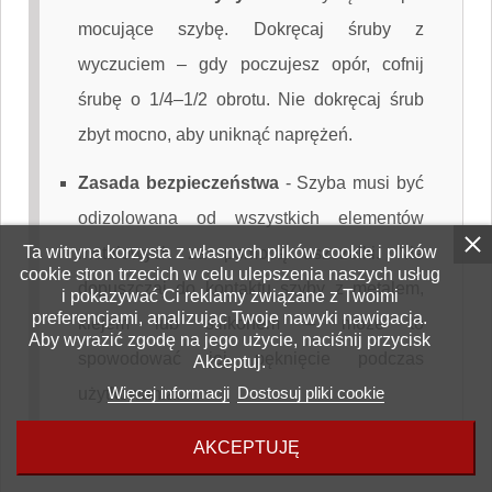
mocujące szybę. Dokręcaj śruby z
wyczuciem – gdy poczujesz opór, cofnij
śrubę o 1/4–1/2 obrotu. Nie dokręcaj śrub
zbyt mocno, aby uniknąć naprężeń.
Zasada bezpieczeństwa
-
Szyba musi być
odizolowana od wszystkich elementów
Ta witryna korzysta z własnych plików cookie i plików
metalowych za pomocą uszczelki. Nie
cookie stron trzecich w celu ulepszenia naszych usług
dopuszczaj do kontaktu szyby z metalem,
i pokazywać Ci reklamy związane z Twoimi
preferencjami, analizując Twoje nawyki nawigacja.
klejem lub silikonem – może to
Aby wyrazić zgodę na jego użycie, naciśnij przycisk
spowodować jej pęknięcie podczas
Akceptuj.
Więcej informacji
Dostosuj pliki cookie
użytkowania.
AKCEPTUJĘ