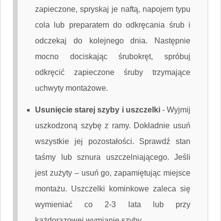
zapieczone, spryskaj je naftą, napojem typu
cola lub preparatem do odkręcania śrub i
odczekaj do kolejnego dnia. Następnie
mocno dociskając śrubokręt, spróbuj
odkręcić zapieczone śruby trzymające
uchwyty montażowe.
Usunięcie starej szyby i uszczelki
-
Wyjmij
uszkodzoną szybę z ramy. Dokładnie usuń
wszystkie jej pozostałości. Sprawdź stan
taśmy lub sznura uszczelniającego. Jeśli
jest zużyty – usuń go, zapamiętując miejsce
montażu. Uszczelki kominkowe zaleca się
wymieniać co 2-3 lata lub przy
każdorazowej wymianie szyby.