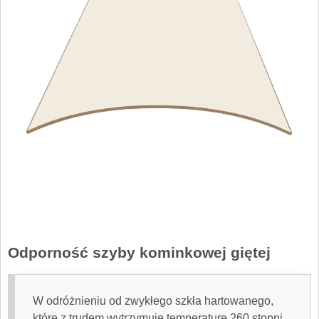
Odporność szyby kominkowej giętej
W odróżnieniu od zwykłego szkła hartowanego,
które z trudem wytrzymuje temperaturę 260 stopni