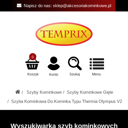
Napisz do nas:
sklep@akcesoriakominkowe.pl
0
Koszyk
Szukaj
Menu
Konto
Szyby Kominkowe
Szyby Kominkowe Gięte
Szyba Kominkowa Do Kominka Typu Thermia Olympus V2
Wyszukiwarka szyb kominkowych