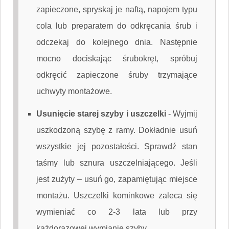
zapieczone, spryskaj je naftą, napojem typu
cola lub preparatem do odkręcania śrub i
odczekaj do kolejnego dnia. Następnie
mocno dociskając śrubokręt, spróbuj
odkręcić zapieczone śruby trzymające
uchwyty montażowe.
Usunięcie starej szyby i uszczelki
-
Wyjmij
uszkodzoną szybę z ramy. Dokładnie usuń
wszystkie jej pozostałości. Sprawdź stan
taśmy lub sznura uszczelniającego. Jeśli
jest zużyty – usuń go, zapamiętując miejsce
montażu. Uszczelki kominkowe zaleca się
wymieniać co 2-3 lata lub przy
każdorazowej wymianie szyby.