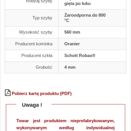
Rodzaj szyby
gięta po łuku
Żaroodporna do 800
Typ szyby
°C
Wysokość szyby
560 mm
Producent kominka
Oranier
Producent szkła
Schott Robax®
Grubość
4 mm
Pobierz kartę produktu (PDF)
Uwaga !
Towar jest produktem nieprefabrykowanym,
wykonywanym według indywidualnej