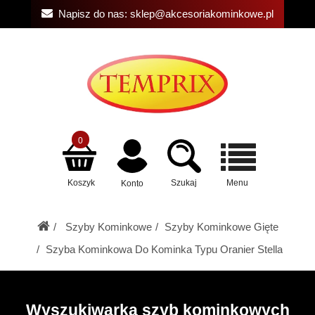
Napisz do nas:
sklep@akcesoriakominkowe.pl
0
Koszyk
Szukaj
Menu
Konto
Szyby Kominkowe
Szyby Kominkowe Gięte
Szyba Kominkowa Do Kominka Typu Oranier Stella
Wyszukiwarka szyb kominkowych