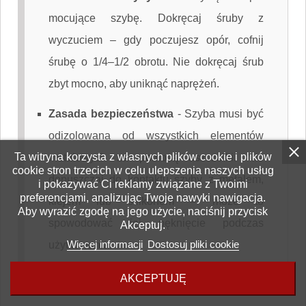
mocujące szybę. Dokręcaj śruby z
wyczuciem – gdy poczujesz opór, cofnij
śrubę o 1/4–1/2 obrotu. Nie dokręcaj śrub
zbyt mocno, aby uniknąć naprężeń.
Zasada bezpieczeństwa
-
Szyba musi być
odizolowana od wszystkich elementów
Ta witryna korzysta z własnych plików cookie i plików
metalowych za pomocą uszczelki. Nie
cookie stron trzecich w celu ulepszenia naszych usług
dopuszczaj do kontaktu szyby z metalem,
i pokazywać Ci reklamy związane z Twoimi
preferencjami, analizując Twoje nawyki nawigacja.
klejem lub silikonem – może to
Aby wyrazić zgodę na jego użycie, naciśnij przycisk
spowodować jej pęknięcie podczas
Akceptuj.
Więcej informacji
Dostosuj pliki cookie
użytkowania.
AKCEPTUJĘ