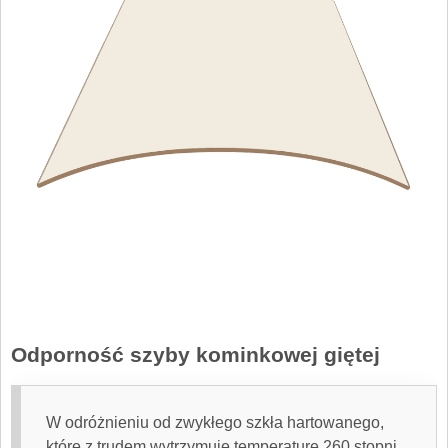
Odporność szyby kominkowej giętej
W odróżnieniu od zwykłego szkła hartowanego,
które z trudem wytrzymuje temperaturę 260 stopni