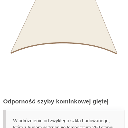
Odporność szyby kominkowej giętej
W odróżnieniu od zwykłego szkła hartowanego,
które z trudem wytrzymuje temperaturę 260 stopni