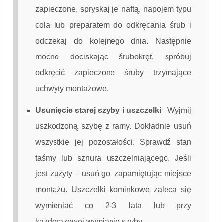
zapieczone, spryskaj je naftą, napojem typu
cola lub preparatem do odkręcania śrub i
odczekaj do kolejnego dnia. Następnie
mocno dociskając śrubokręt, spróbuj
odkręcić zapieczone śruby trzymające
uchwyty montażowe.
Usunięcie starej szyby i uszczelki
-
Wyjmij
uszkodzoną szybę z ramy. Dokładnie usuń
wszystkie jej pozostałości. Sprawdź stan
taśmy lub sznura uszczelniającego. Jeśli
jest zużyty – usuń go, zapamiętując miejsce
montażu. Uszczelki kominkowe zaleca się
wymieniać co 2-3 lata lub przy
każdorazowej wymianie szyby.