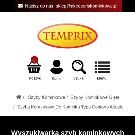
Napisz do nas:
sklep@akcesoriakominkowe.pl
0
Koszyk
Szukaj
Menu
Konto
Szyby Kominkowe
Szyby Kominkowe Gięte
Szyba Kominkowa Do Kominka Typu Conforto Altrade
Wyszukiwarka szyb kominkowych