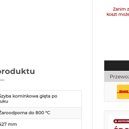
Zanim z
koszt może
produktu
Przewo
Szyba kominkowa gięta po
łuku
Żaroodporna do 800 °C
427 mm