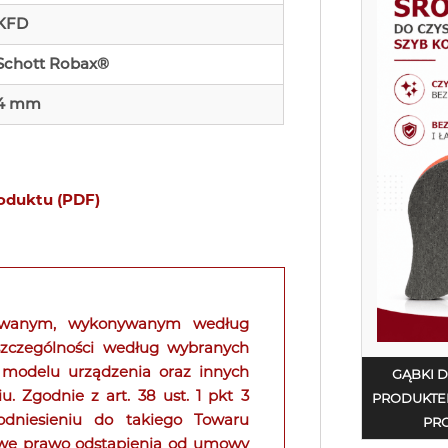
KFD
Schott Robax®
4 mm
roduktu (PDF)
kowanym, wykonywanym według
 szczególności według wybranych
 modelu urządzenia oraz innych
GĄBKI 
Zgodnie z art. 38 ust. 1 pkt 3
PRODUKTE
niesieniu do takiego Towaru
PRO
owe prawo odstąpienia od umowy