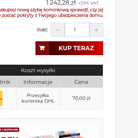
1 242,28 zł
, +23% VAT
akupisz nową szybę kominkową sprawdź, czy jej
 zostać pokryty z Twojego ubezpieczenia domu.
Ilość:
KUP TERAZ
Koszt wysyłki
źnik
Informacje
Cena
Przesyłka
70,00 zł
kurierska DHL