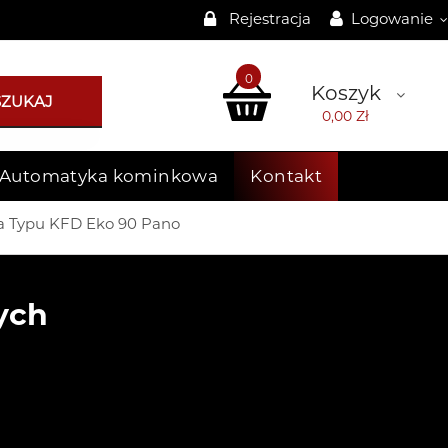
Rejestracja
Logowanie
0
Koszyk
SZUKAJ
0,00 Zł
Automatyka kominkowa
Kontakt
 Typu KFD Eko 90 Pano
ych