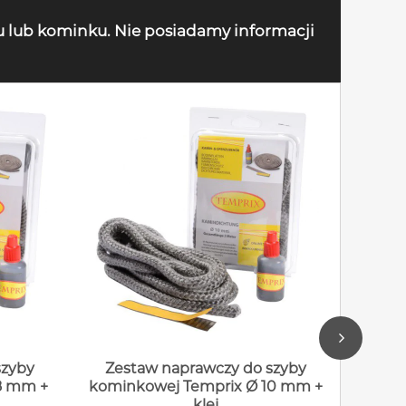
u lub kominku. Nie posiadamy informacji
szyby
Zestaw naprawczy do szyby
Zes
8 mm +
kominkowej Temprix Ø 10 mm +
komin
klej