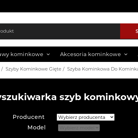
awy kominkowe
Akcesoria kominkowe
Szyby Kominkowe Gięte
Szyba Kominkowa Do Kominka
szukiwarka szyb kominkow
Producent
Model