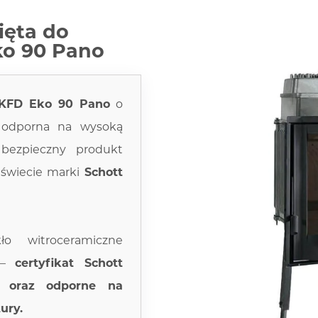
ięta do
ko 90 Pano
KFD Eko 90 Pano
o
 odporna na wysoką
 bezpieczny produkt
 świecie marki
Schott
ło witroceramiczne
m –
certyfikat Schott
 oraz odporne na
ury.