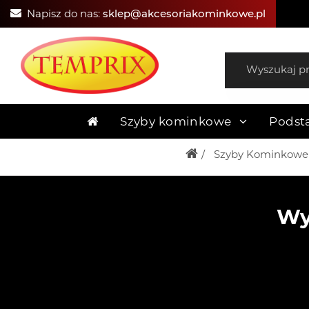
Napisz do nas:
sklep@akcesoriakominkowe.pl
Szyby kominkowe
Podst
Szyby Kominkowe
Wy