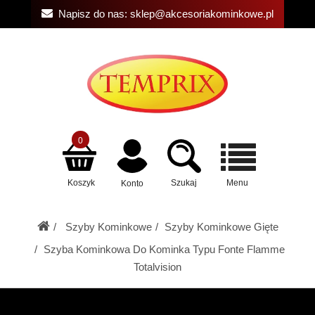
Napisz do nas:
sklep@akcesoriakominkowe.pl
0
Koszyk
Szukaj
Menu
Konto
Szyby Kominkowe
Szyby Kominkowe Gięte
Szyba Kominkowa Do Kominka Typu Fonte Flamme
Totalvision