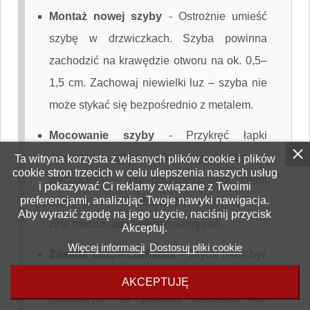
Montaż nowej szyby
-
Ostrożnie umieść
szybę w drzwiczkach. Szyba powinna
zachodzić na krawędzie otworu na ok. 0,5–
1,5 cm. Zachowaj niewielki luz – szyba nie
może stykać się bezpośrednio z metalem.
Mocowanie szyby
-
Przykręć łapki
mocujące szybę. Dokręcaj śruby z
Ta witryna korzysta z własnych plików cookie i plików
cookie stron trzecich w celu ulepszenia naszych usług
wyczuciem – gdy poczujesz opór, cofnij
i pokazywać Ci reklamy związane z Twoimi
preferencjami, analizując Twoje nawyki nawigacja.
śrubę o 1/4–1/2 obrotu. Nie dokręcaj śrub
Aby wyrazić zgodę na jego użycie, naciśnij przycisk
zbyt mocno, aby uniknąć naprężeń.
Akceptuj.
Więcej informacji
Dostosuj pliki cookie
Zasada bezpieczeństwa
-
Szyba musi być
odizolowana od wszystkich elementów
AKCEPTUJĘ
metalowych za pomocą uszczelki. Nie