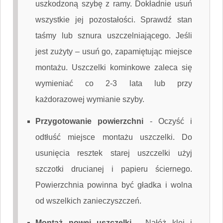
uszkodzoną szybę z ramy. Dokładnie usuń
wszystkie jej pozostałości. Sprawdź stan
taśmy lub sznura uszczelniającego. Jeśli
jest zużyty – usuń go, zapamiętując miejsce
montażu. Uszczelki kominkowe zaleca się
wymieniać co 2-3 lata lub przy
każdorazowej wymianie szyby.
Przygotowanie powierzchni
-
Oczyść i
odtłuść miejsce montażu uszczelki. Do
usunięcia resztek starej uszczelki użyj
szczotki drucianej i papieru ściernego.
Powierzchnia powinna być gładka i wolna
od wszelkich zanieczyszczeń.
Montaż nowej uszczelki
-
Nałóż klej i