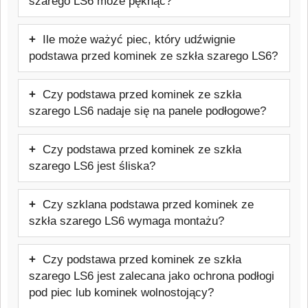
szarego LS6 może pęknąć?
hartowanego ESG jest przystosowana do
Podstawa przed kominek ze szkła
pracy w pobliżu urządzeń grzewczych i
Ile może ważyć piec, który udźwignie
szarego LS6 jest znacznie bardziej
odporna na działanie wysokich
podstawa przed kominek ze szkła szarego LS6?
odporna na uszkodzenia niż zwykłe szkło,
temperatur.
Nośność zależy od modelu płyty.
jednak może ulec uszkodzeniu w wyniku
Czy podstawa przed kominek ze szkła
Podstawa przed kominek ze szkła
bardzo silnego uderzenia lub punktowego
szarego LS6 nadaje się na panele podłogowe?
szarego LS6 została zaprojektowana tak,
nacisku na krawędź.
Tak, szklana podstawa przed kominek ze
aby bezpiecznie przenosić ciężar
Czy podstawa przed kominek ze szkła
szkła szarego LS6 skutecznie chroni
większości domowych pieców
szarego LS6 jest śliska?
panele, drewno, winyl i inne wrażliwe
wolnostojących. Nasza podstawa
Nie, w normalnym użytkowaniu podstawa
powierzchnie przed temperaturą oraz
wytrzymuje wagę pieca do 650 kg.
Czy szklana podstawa przed kominek ze
przed kominek ze szkła szarego LS6 nie
przypadkowym wypadnięciem żaru.
szkła szarego LS6 wymaga montażu?
stanowi zagrożenia. Należy jednak
Nie, w większości przypadków wystarczy
usuwać wodę i zabrudzenia, które
Czy podstawa przed kominek ze szkła
położyć ją na równej i stabilnej
mogłyby zmniejszyć przyczepność
szarego LS6 jest zalecana jako ochrona podłogi
powierzchni przed ustawieniem pieca lub
powierzchni.
pod piec lub kominek wolnostojący?
kominka.