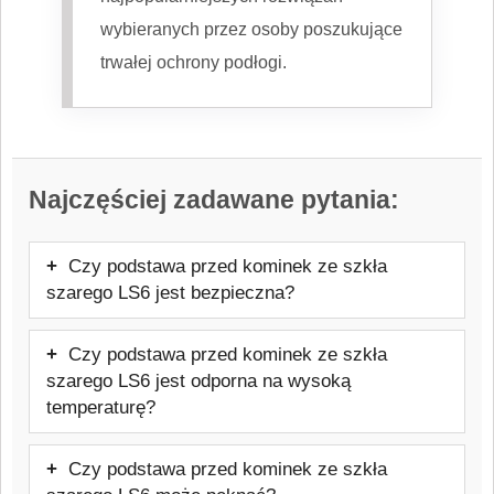
wybieranych przez osoby poszukujące
trwałej ochrony podłogi.
Najczęściej zadawane pytania:
Czy podstawa przed kominek ze szkła
szarego LS6 jest bezpieczna?
Tak — podstawa przed kominek ze szkła
Czy podstawa przed kominek ze szkła
szarego LS6 jest bezpiecznym
szarego LS6 jest odporna na wysoką
materiałem do stosowania jako podstawa
temperaturę?
pod kominek lub piec wolnostojący, o ile
Tak, podstawa przed kominek ze szkła
jest prawidłowo dobrana i użytkowana
Czy podstawa przed kominek ze szkła
szarego LS6 wykonana ze szkła
zgodnie z przeznaczeniem.