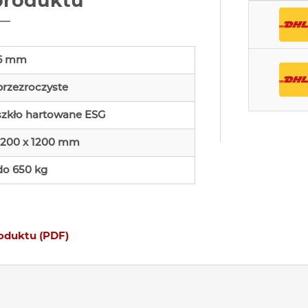
produktu
6 mm
przezroczyste
szkło hartowane ESG
1200 x 1200 mm
do 650 kg
roduktu (PDF)