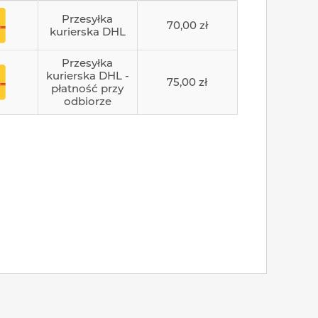
Przesyłka
70,00 zł
kurierska DHL
Przesyłka
kurierska DHL -
75,00 zł
płatność przy
odbiorze