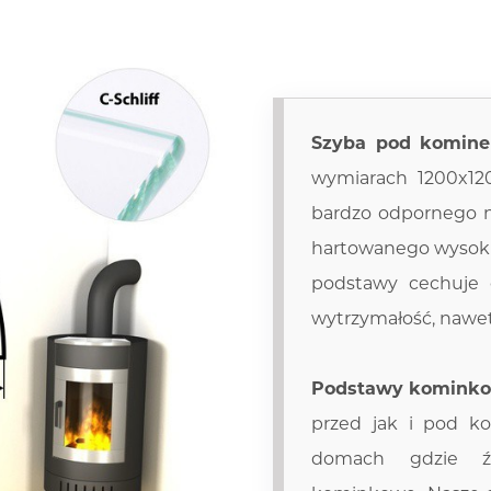
Szyba pod komine
wymiarach 1200x1
bardzo odpornego n
hartowanego wysoki
podstawy cechuje 
wytrzymałość, nawe
Podstawy komink
przed jak i pod k
domach gdzie ź