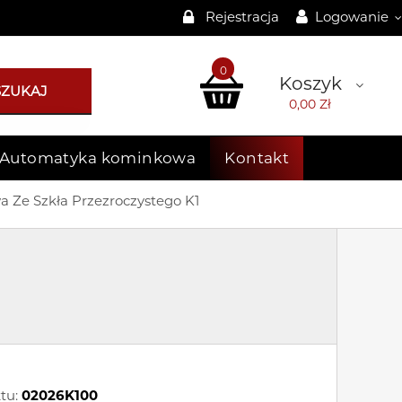
Rejestracja
Logowanie
0
Koszyk
SZUKAJ
0,00 Zł
Automatyka kominkowa
Kontakt
Ze Szkła Przezroczystego K1
tu:
02026K100