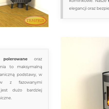
kominkowe. Nasze
elegancji oraz bezp
e polerowane
oraz
nia to maksymalną
aniczną podstawy, w
taw z fazowanymi
jest dużo bardziej
iczne.