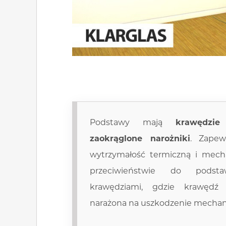
Podstawy mają
krawędzi
zaokrąglone narożniki
. Zapew
wytrzymałość termiczną i mech
przeciwieństwie do pods
krawędziami, gdzie krawędź 
narażona na uszkodzenie mechan