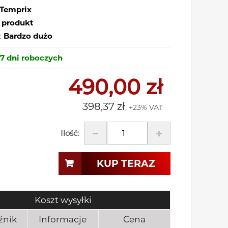
Temprix
 produkt
:
Bardzo dużo
-7 dni
roboczych
490,00 zł
398,37 zł
, +23% VAT
Ilość:
KUP TERAZ
Koszt wysyłki
źnik
Informacje
Cena