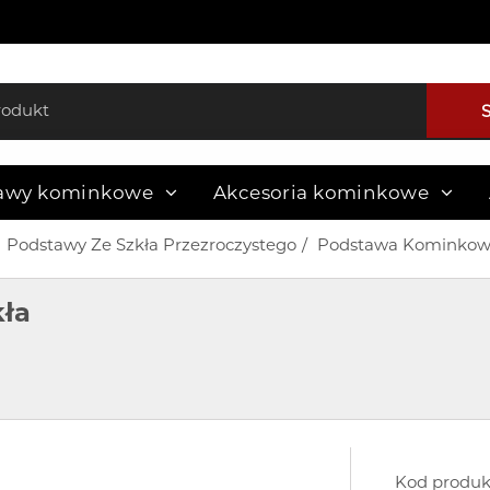
awy kominkowe
Akcesoria kominkowe
Podstawy Ze Szkła Przezroczystego
Podstawa Kominkowa 
ła
Kod produk