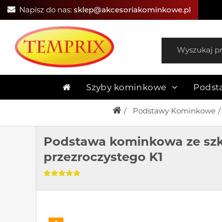
Napisz do nas:
sklep@akcesoriakominkowe.pl
Szyby kominkowe
Podst
Podstawy Kominkowe
Podstawa kominkowa ze szk
przezroczystego K1