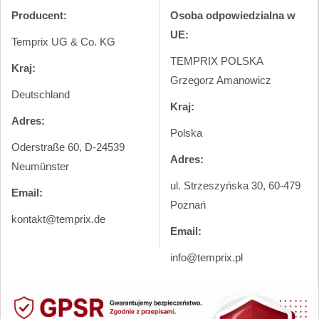
Producent:
Osoba odpowiedzialna w
UE:
Temprix UG & Co. KG
TEMPRIX POLSKA
Kraj:
Grzegorz Amanowicz
Deutschland
Kraj:
Adres:
Polska
Oderstraße 60, D-24539
Adres:
Neumünster
ul. Strzeszyńska 30, 60-479
Email:
Poznań
kontakt@temprix.de
Email:
info@temprix.pl