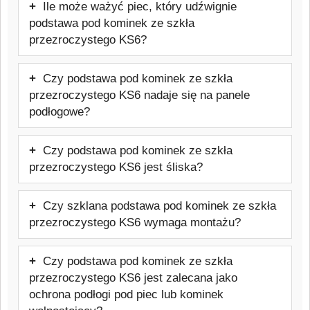
Ile może ważyć piec, który udźwignie
przezroczystego KS6 jest znacznie
odporna na działanie wysokich
podstawa pod kominek ze szkła
bardziej odporna na uszkodzenia niż
temperatur.
przezroczystego KS6?
zwykłe szkło, jednak może ulec
Nośność zależy od modelu płyty.
uszkodzeniu w wyniku bardzo silnego
Czy podstawa pod kominek ze szkła
Podstawa pod kominek ze szkła
uderzenia lub punktowego nacisku na
przezroczystego KS6 nadaje się na panele
przezroczystego KS6 została
krawędź.
podłogowe?
zaprojektowana tak, aby bezpiecznie
Tak, szklana podstawa pod kominek ze
przenosić ciężar większości domowych
Czy podstawa pod kominek ze szkła
szkła przezroczystego KS6 skutecznie
pieców wolnostojących. Nasza podstawa
przezroczystego KS6 jest śliska?
chroni panele, drewno, winyl i inne
wytrzymuje wagę pieca do 650 kg.
Nie, w normalnym użytkowaniu podstawa
wrażliwe powierzchnie przed temperaturą
Czy szklana podstawa pod kominek ze szkła
pod kominek ze szkła przezroczystego
oraz przypadkowym wypadnięciem żaru.
przezroczystego KS6 wymaga montażu?
KS6 nie stanowi zagrożenia. Należy
Nie, w większości przypadków wystarczy
jednak usuwać wodę i zabrudzenia, które
Czy podstawa pod kominek ze szkła
położyć ją na równej i stabilnej
mogłyby zmniejszyć przyczepność
przezroczystego KS6 jest zalecana jako
powierzchni przed ustawieniem pieca lub
powierzchni.
ochrona podłogi pod piec lub kominek
kominka.