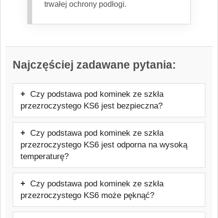
trwałej ochrony podłogi.
Najczęściej zadawane pytania:
Czy podstawa pod kominek ze szkła
przezroczystego KS6 jest bezpieczna?
Tak — podstawa pod kominek ze szkła
Czy podstawa pod kominek ze szkła
przezroczystego KS6 jest bezpiecznym
przezroczystego KS6 jest odporna na wysoką
materiałem do stosowania jako podstawa
temperaturę?
pod kominek lub piec wolnostojący, o ile
Tak, podstawa pod kominek ze szkła
jest prawidłowo dobrana i użytkowana
Czy podstawa pod kominek ze szkła
przezroczystego KS6 wykonana ze szkła
zgodnie z przeznaczeniem.
przezroczystego KS6 może pęknąć?
hartowanego ESG jest przystosowana do
Podstawa pod kominek ze szkła
pracy w pobliżu urządzeń grzewczych i