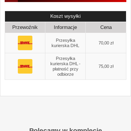
Koszt wysyłki
Przewoźnik
Informacje
Cena
Przesyłka
70,00 zł
kurierska DHL
Przesyłka
kurierska DHL -
75,00 zł
płatność przy
odbiorze
Polecamy w komplecie