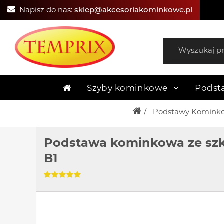
Napisz do nas:
sklep@akcesoriakominkowe.pl
Szyby kominkowe
Podst
Podstawy Komink
Podstawa kominkowa ze sz
B1