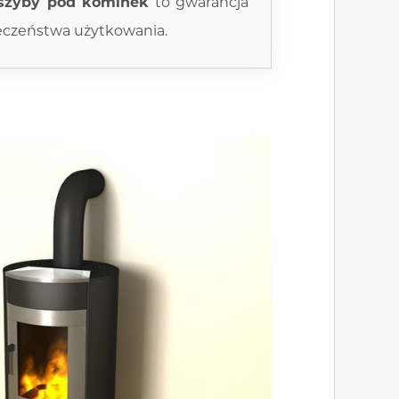
szyby pod kominek
to gwarancja
ieczeństwa użytkowania.