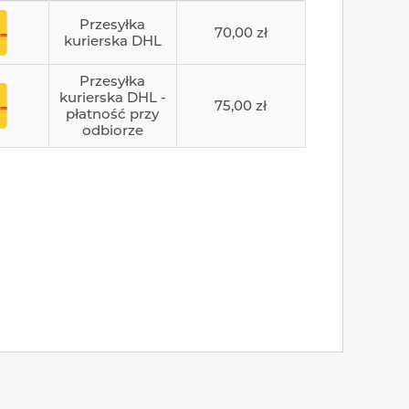
Przesyłka
70,00 zł
kurierska DHL
Przesyłka
kurierska DHL -
75,00 zł
płatność przy
odbiorze