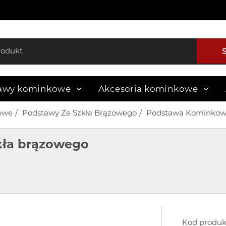
awy kominkowe
Akcesoria kominkowe
owe
Podstawy Ze Szkła Brązowego
Podstawa Kominkowa
kła brązowego
Kod produk