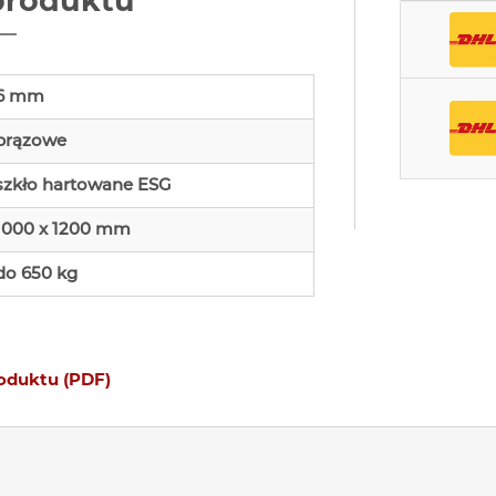
produktu
6 mm
brązowe
szkło hartowane ESG
1000 x 1200 mm
do 650 kg
roduktu (PDF)