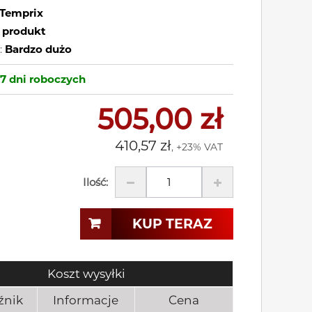
Temprix
 produkt
:
Bardzo dużo
-7 dni
roboczych
505,00 zł
410,57 zł
, +23% VAT
Ilość:
KUP TERAZ
Koszt wysyłki
źnik
Informacje
Cena