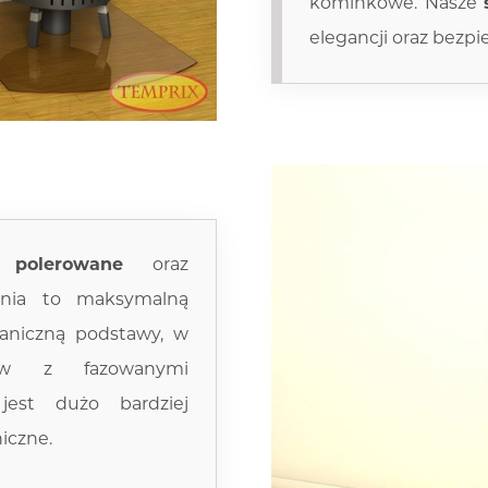
kominkowe. Nasze
elegancji oraz bezp
e polerowane
oraz
nia to maksymalną
aniczną podstawy, w
taw z fazowanymi
jest dużo bardziej
iczne.