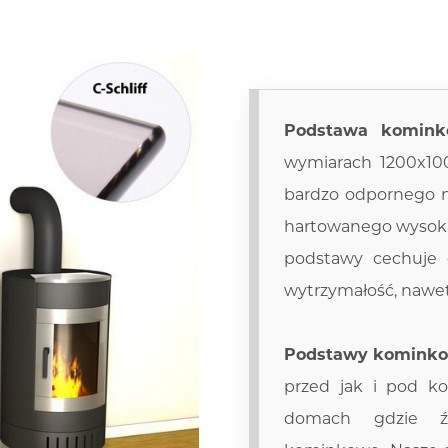
Podstawa komink
wymiarach 1200x1
bardzo odpornego n
hartowanego wysoki
podstawy cechuje 
wytrzymałość, nawe
Podstawy komink
przed jak i pod k
domach gdzie ź