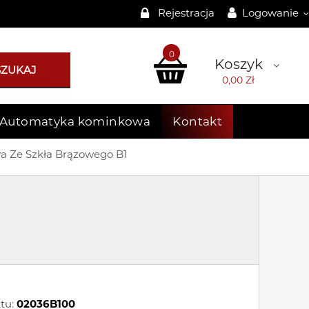
Rejestracja
Logowanie
0
Koszyk
SZUKAJ
0,00 Zł
Automatyka kominkowa
Kontakt
 Ze Szkła Brązowego B1
tu:
02036B100