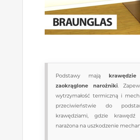
Podstawy mają
krawędzi
zaokrąglone narożniki
. Zapew
wytrzymałość termiczną i mech
przeciwieństwie do pods
krawędziami, gdzie krawędź 
narażona na uszkodzenie mechan