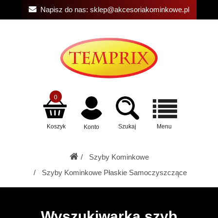
Napisz do nas:
sklep@akcesoriakominkowe.pl
0
Koszyk
Szukaj
Menu
Konto
Szyby Kominkowe
Szyby Kominkowe Płaskie Samoczyszczące
Wyszukiwarka szyb