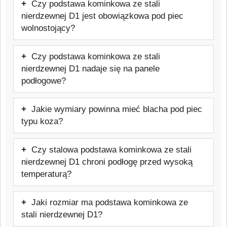
Czy podstawa kominkowa ze stali
nierdzewnej D1 jest obowiązkowa pod piec
wolnostojący?
Tak, w wielu przypadkach przepisy oraz
Czy podstawa kominkowa ze stali
instrukcje producentów pieców wymagają
nierdzewnej D1 nadaje się na panele
zabezpieczenia podłogi materiałem
podłogowe?
niepalnym przed paleniskiem i pod
Tak, stalowa podstawa kominkowa ze
piecem.
Jakie wymiary powinna mieć blacha pod piec
stali nierdzewnej D1 skutecznie chroni
typu koza?
panele, drewno, winyl i inne wrażliwe
Podstawa kominkowa ze stali nierdzewnej
powierzchnie przed temperaturą oraz
Czy stalowa podstawa kominkowa ze stali
D1 powinna być większa od podstawy
przypadkowym wypadnięciem żaru.
nierdzewnej D1 chroni podłogę przed wysoką
pieca. Szczególnie ważne jest
Należy jednak sprawdzić wymagania
temperaturą?
zachowanie odpowiedniego wysunięcia
producenta pieca dotyczące ochrony
Podstawa kominkowa ze stali nierdzewnej
przed drzwiczkami paleniska, aby chronić
termicznej podłoża.
Jaki rozmiar ma podstawa kominkowa ze
D1 chroni przed iskrami, żarem oraz
podłogę przed żarem i iskrami. Zaleca
stali nierdzewnej D1?
zabrudzeniami. W przypadku pieców
się, aby podstawa była wysunięta z