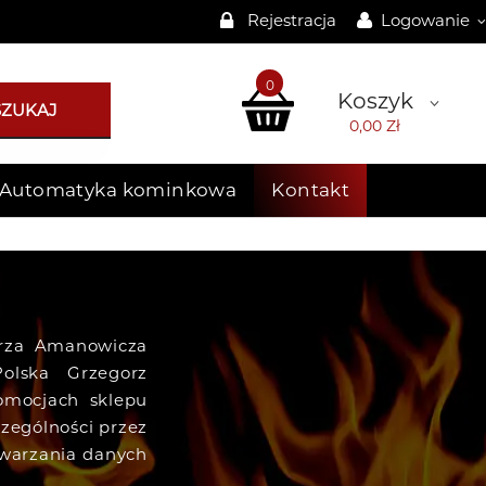
Rejestracja
Logowanie
0
Koszyk
SZUKAJ
0,00 Zł
Automatyka kominkowa
Kontakt
orza Amanowicza
olska Grzegorz
omocjach sklepu
zególności przez
twarzania danych