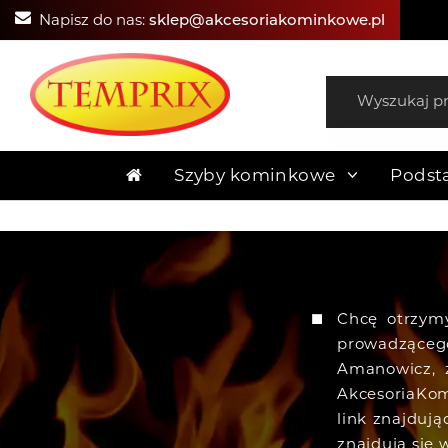
Napisz do nas:
sklep@akcesoriakominkowe.pl
Szyby kominkowe
Podst
Chcę otrzym
prowadząceg
Amanowicz, 
AkcesoriaKom
link znajduj
znajdują się 