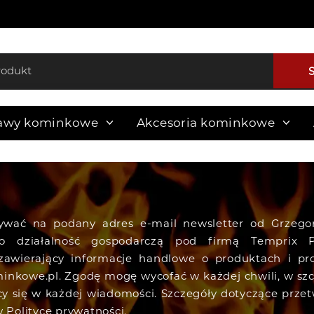
awy kominkowe
Akcesoria kominkowe
ywać na podany adres e-mail newsletter od Grzeg
o działalność gospodarczą pod firmą Temprix P
zawierający informacje handlowe o produktach i pr
inkowe.pl. Zgodę mogę wycofać w każdej chwili, w szc
ący się w każdej wiadomości. Szczegóły dotyczące prze
w Polityce prywatności.