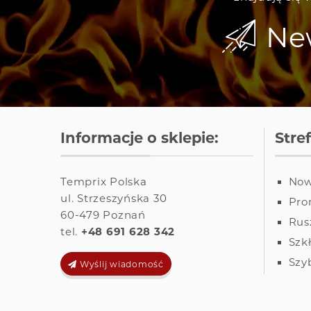
New
Informacje o sklepie:
Stre
Temprix Polska
Now
ul. Strzeszyńska 30
Pro
60-479
Poznań
Rus
tel.
+48 691 628 342
Szk
Szy
Wyślij wiadomość