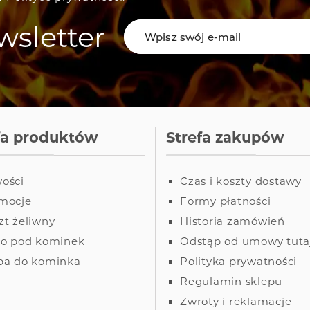
sletter
fa produktów
Strefa zakupów
ości
Czas i koszty dostawy
mocje
Formy płatności
zt żeliwny
Historia zamówień
ło pod kominek
Odstąp od umowy tuta
ba do kominka
Polityka prywatności
Regulamin sklepu
Zwroty i reklamacje