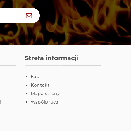
Zapisz się
Strefa informacji
Faq
Kontakt
Mapa strony
j
Współpraca