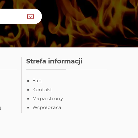
Zapisz się
Strefa informacji
Faq
Kontakt
Mapa strony
j
Współpraca