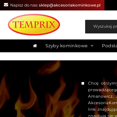
Napisz do nas:
sklep@akcesoriakominkowe.pl
Szyby kominkowe
Podst
Chcę otrzym
prowadząceg
Amanowicz, 
AkcesoriaKom
link znajduj
znajdują się 