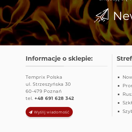
New
Informacje o sklepie:
Stre
Temprix Polska
Now
ul. Strzeszyńska 30
Pro
60-479
Poznań
Rus
tel.
+48 691 628 342
Szk
Szy
Wyślij wiadomość