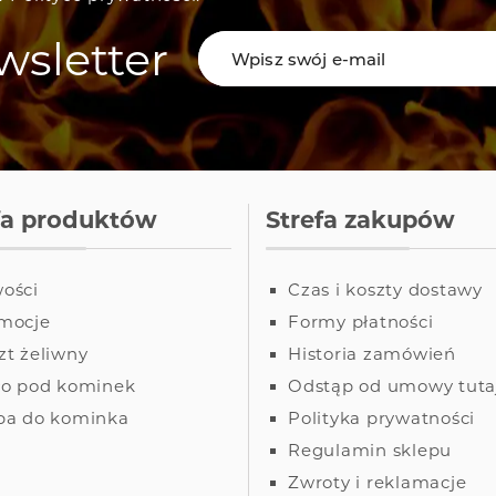
sletter
fa produktów
Strefa zakupów
ości
Czas i koszty dostawy
mocje
Formy płatności
zt żeliwny
Historia zamówień
ło pod kominek
Odstąp od umowy tuta
ba do kominka
Polityka prywatności
Regulamin sklepu
Zwroty i reklamacje