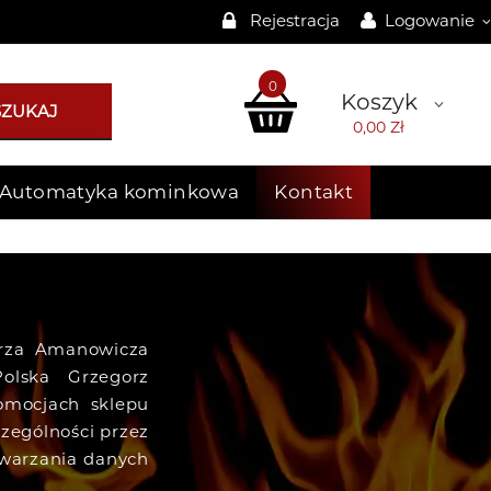
Rejestracja
Logowanie
0
Koszyk
SZUKAJ
0,00 Zł
Automatyka kominkowa
Kontakt
orza Amanowicza
olska Grzegorz
omocjach sklepu
zególności przez
twarzania danych