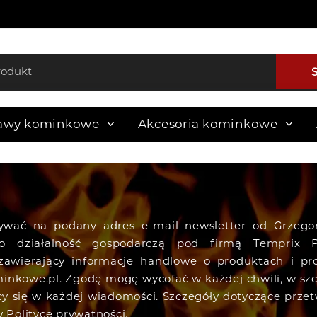
awy kominkowe
Akcesoria kominkowe
ywać na podany adres e-mail newsletter od Grzeg
o działalność gospodarczą pod firmą Temprix P
zawierający informacje handlowe o produktach i pr
inkowe.pl. Zgodę mogę wycofać w każdej chwili, w szc
ący się w każdej wiadomości. Szczegóły dotyczące prze
w Polityce prywatności.